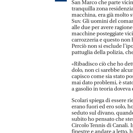
San Marco che parte vicin
tranquilla zona residenzial
macchina, era già molto s
Suv. Gli uomini del coman
alle due per avere ragione
macchine posteggiate vicin
carrozzeria e questo non 
Perciò non si esclude l’ip
pattuglia della polizia, ch
«Ribadisco ciò che ho detto
dolo, non ci sarebbe alcu
capisco come sia stato pos
mai dato problemi, è stat
a gasolio in teoria dovev
Scolari spiega di essere rie
erano fuori ed ero solo, ho
seduto sul divano, quand
subito ho pensato che stes
Circolo Tennis di Canali.
finestre e andare a letto, 