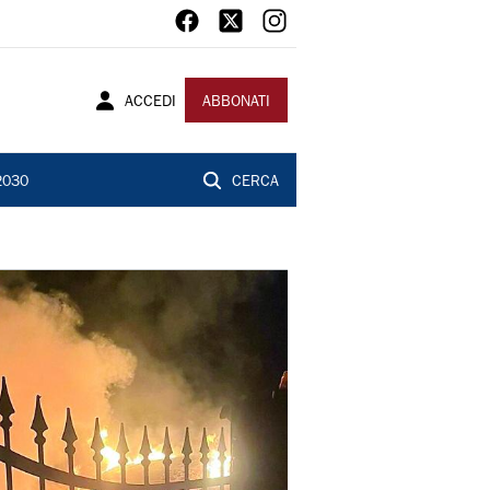
ACCEDI
ABBONATI
2030
CERCA