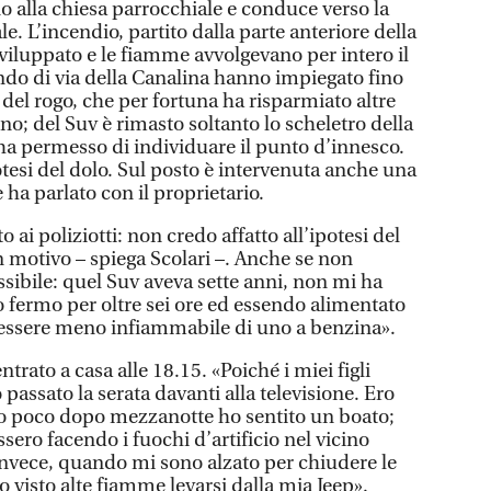
o alla chiesa parrocchiale e conduce verso la
e. L’incendio, partito dalla parte anteriore della
viluppato e le fiamme avvolgevano per intero il
do di via della Canalina hanno impiegato fino
 del rogo, che per fortuna ha risparmiato altre
o; del Suv è rimasto soltanto lo scheletro della
ha permesso di individuare il punto d’innesco.
otesi del dolo. Sul posto è intervenuta anche una
e ha parlato con il proprietario.
 ai poliziotti: non credo affatto all’ipotesi del
n motivo – spiega Scolari –. Anche se non
sibile: quel Suv aveva sette anni, non mi ha
o fermo per oltre sei ore ed essendo alimentato
a essere meno infiammabile di uno a benzina».
ntrato a casa alle 18.15. «Poiché i miei figli
 passato la serata davanti alla televisione. Ero
o poco dopo mezzanotte ho sentito un boato;
sero facendo i fuochi d’artificio nel vicino
 Invece, quando mi sono alzato per chiudere le
ho visto alte fiamme levarsi dalla mia Jeep».