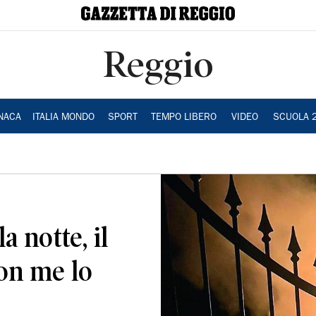
Reggio
NACA
ITALIA MONDO
SPORT
TEMPO LIBERO
VIDEO
SCUOLA 
a notte, il
on me lo