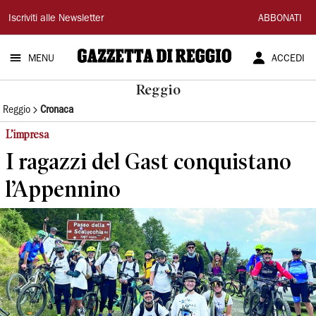
Gazzetta
Iscriviti alle Newsletter
ABBONATI
di
MENU
ACCEDI
Reggio
Reggio
Reggio
Cronaca
L’impresa
I ragazzi del Gast conquistano
l’Appennino