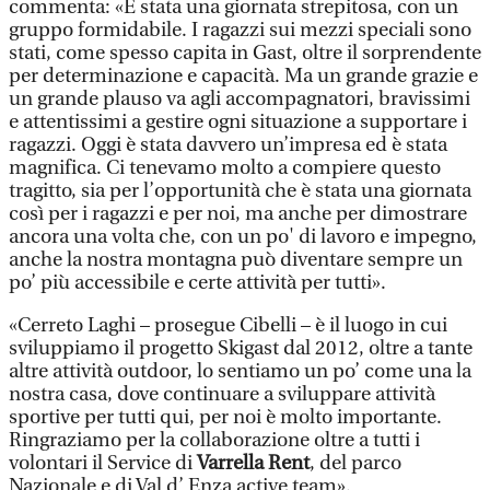
commenta: «È stata una giornata strepitosa, con un
gruppo formidabile. I ragazzi sui mezzi speciali sono
stati, come spesso capita in Gast, oltre il sorprendente
per determinazione e capacità. Ma un grande grazie e
un grande plauso va agli accompagnatori, bravissimi
e attentissimi a gestire ogni situazione a supportare i
ragazzi. Oggi è stata davvero un’impresa ed è stata
magnifica. Ci tenevamo molto a compiere questo
tragitto, sia per l’opportunità che è stata una giornata
così per i ragazzi e per noi, ma anche per dimostrare
ancora una volta che, con un po' di lavoro e impegno,
anche la nostra montagna può diventare sempre un
po’ più accessibile e certe attività per tutti».
«Cerreto Laghi – prosegue Cibelli – è il luogo in cui
sviluppiamo il progetto Skigast dal 2012, oltre a tante
altre attività outdoor, lo sentiamo un po’ come una la
nostra casa, dove continuare a sviluppare attività
sportive per tutti qui, per noi è molto importante.
Ringraziamo per la collaborazione oltre a tutti i
volontari il Service di
Varrella Rent
, del parco
Nazionale e di Val d’ Enza active team».