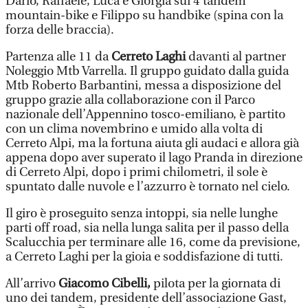
Dario, Raffaele, Luca e Giorgia sui 4 tandem
mountain-bike e Filippo su handbike (spina con la
forza delle braccia).
Partenza alle 11 da
Cerreto Laghi
davanti al partner
Noleggio Mtb Varrella. Il gruppo guidato dalla guida
Mtb Roberto Barbantini, messa a disposizione del
gruppo grazie alla collaborazione con il Parco
nazionale dell’Appennino tosco-emiliano, è partito
con un clima novembrino e umido alla volta di
Cerreto Alpi, ma la fortuna aiuta gli audaci e allora già
appena dopo aver superato il lago Pranda in direzione
di Cerreto Alpi, dopo i primi chilometri, il sole è
spuntato dalle nuvole e l’azzurro è tornato nel cielo.
Il giro è proseguito senza intoppi, sia nelle lunghe
parti off road, sia nella lunga salita per il passo della
Scalucchia per terminare alle 16, come da previsione,
a Cerreto Laghi per la gioia e soddisfazione di tutti.
All’arrivo
Giacomo Cibelli,
pilota per la giornata di
uno dei tandem, presidente dell’associazione Gast,