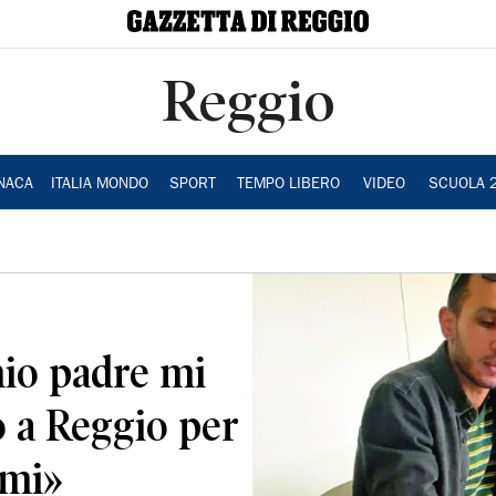
Reggio
NACA
ITALIA MONDO
SPORT
TEMPO LIBERO
VIDEO
SCUOLA 
mio padre mi
o a Reggio per
emi»