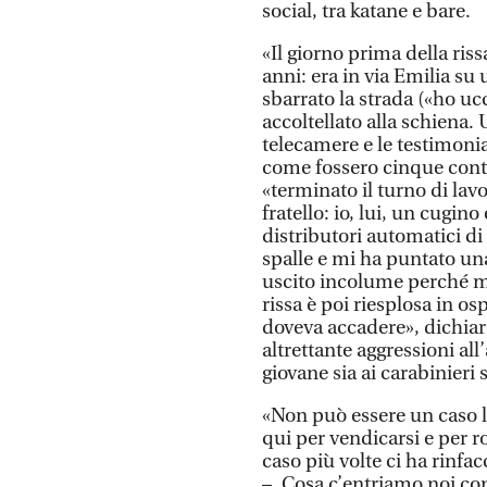
social, tra katane e bare.
«Il giorno prima della ris
anni: era in via Emilia su
sbarrato la strada («ho uc
accoltellato alla schiena. 
telecamere e le testimon
come fossero cinque contr
«terminato il turno di la
fratello: io, lui, un cugi
distributori automatici di
spalle e mi ha puntato un
uscito incolume perché mi
rissa è poi riesplosa in o
doveva accadere», dichiar
altrettante aggressioni al
giovane sia ai carabinieri s
«Non può essere un caso 
qui per vendicarsi e per ro
caso più volte ci ha rinfa
–. Cosa c’entriamo noi co