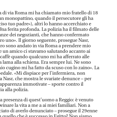
sa di via Roma mi ha chiamato mio fratello di 18
 un monopattino, quando il persecutore gli ha
ciso tuo padre»), altri lo hanno accerchiato e
Una ferita profonda. La polizia ha il filmato delle
ianze dei negozianti, che hanno confermato
o uno». Il giorno seguente, prosegue Nasr,
voro sono andato in via Roma a prendere mio
no e un amico ci stavamo salutando accanto ai
 caffè quando qualcuno mi ha afferrato alle
a lama alla schiena. Era sempre lui. Ne sono
o cugino mi ha fatto da scuso con lo zaino». La
spedale. «Mi dispiace per l’infermiera, non
a Nasr, che mostra le svariate denunce – per
l’apparenza immotivate – sporte contro il
ia alla polizia.
la presenza di quest’uomo a Reggio: è venuto
vinare la vita a me a ai miei familiari. Non a
cciato di averlo denunciato – prosegue il 29enne
n quello che è successo in Egitto? Non siamo