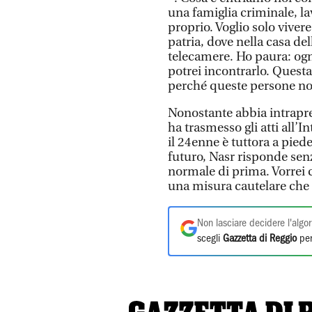
una famiglia criminale, la
proprio. Voglio solo vivere
patria, dove nella casa d
telecamere. Ho paura: ogn
potrei incontrarlo. Questa 
perché queste persone non
Nonostante abbia intrapres
ha trasmesso gli atti all’I
il 24enne è tuttora a pied
futuro, Nasr risponde senza
normale di prima. Vorrei 
una misura cautelare che 
Non lasciare decidere l'algor
scegli
Gazzetta di Reggio
per