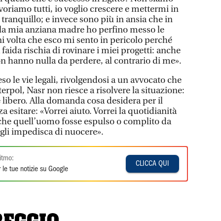
voriamo tutti, io voglio crescere e mettermi in
 tranquillo; e invece sono più in ansia che in
ella mia anziana madre ho perfino messo le
i volta che esco mi sento in pericolo perché
faida rischia di rovinare i miei progetti: anche
 hanno nulla da perdere, al contrario di me».
o le vie legali, rivolgendosi a un avvocato che
nterpol, Nasr non riesce a risolvere la situazione:
e libero. Alla domanda cosa desidera per il
 esitare: «Vorrei aiuto. Vorrei la quotidianità
che quell’uomo fosse espulso o complito da
gli impedisca di nuocere».
itmo:
CLICCA QUI
 le tue notizie su Google