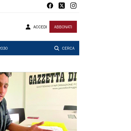
ACCEDI
ABBONATI
2030
CERCA