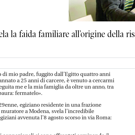
a la faida familiare all’origine della ri
o di mio padre, fuggito dall’Egitto quattro anni
annato a 25 anni di carcere, è venuto a cercarmi
guita me e la mia famiglia da oltre un anno, tra
paura: fermatelo».
 29enne, egiziano residente in una frazione
 muratore a Modena, svela l’incredibile
 egiziani avvenuta l’8 agosto scorso in via Roma: