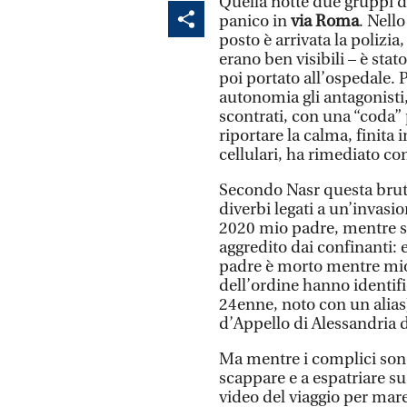
Quella notte due gruppi d
panico in
via Roma
. Nell
posto è arrivata la polizia
erano ben visibili – è stat
poi portato all’ospedale. 
autonomia gli antagonisti,
scontrati, con una “coda”
riportare la calma, finita 
cellulari, ha rimediato co
Secondo Nasr questa brutt
diverbi legati a un’invasio
2020 mio padre, mentre sta
aggredito dai confinanti: 
padre è morto mentre mio 
dell’ordine hanno identifi
24enne, noto con un alias)
d’Appello di Alessandria d
Ma mentre i complici sono f
scappare e a espatriare su
video del viaggio per mare