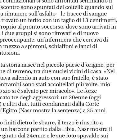
i connazionali si sono affrontati seminando il
o scontro sono spuntati dei coltelli: quando sul
, a rimanere sull’asfalto – le tracce di sangue
o trovato un ferito con un taglio di 13 centimetri,
Proprio al pronto soccorso, dove sono arrivati in
 i due gruppi si sono ritrovati e di nuovo
 preoccupante: un’infermiera che cercava di
in mezzo a spintoni, schiaffoni e lanci di
ntusioni.
a storia nasce nel piccolo paese d’origine, per
ne di terreno, tra due nuclei vicini di casa. «Nel
va salendo in auto con suo fratello, è stato
entrambi sono stati accoltellati più volte, mio
zio si è salvato per miracolo». Le forze
cato tre degli aggressori: un 20enne (oggi
 e altri due, tutti condannati dalla Corte
’Egitto (Nasr mostra la sentenza) a 25 anni.
initi dietro le sbarre, il terzo è riuscito a
 un barcone partito dalla Libia. Nasr mostra il
 girato dal 24enne e le sue foto spavalde sui