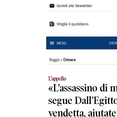
Gazzetta
Iscriviti alle Newsletter
di
Reggio
Sfoglia il quotidiano
MENU
CRO
Reggio
Cronaca
L’appello
«L’assassino di 
segue Dall’Egitt
vendetta, aiutat