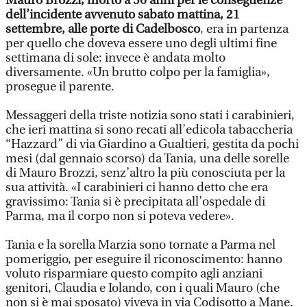
Mauro Brozzi, morto a 56 anni per le conseguenze
dell’incidente avvenuto sabato mattina, 21
settembre, alle porte di Cadelbosco
, era in partenza
per quello che doveva essere uno degli ultimi fine
settimana di sole: invece è andata molto
diversamente. «Un brutto colpo per la famiglia»,
prosegue il parente.
Messaggeri della triste notizia sono stati i carabinieri,
che ieri mattina si sono recati all’edicola tabaccheria
“Hazzard” di via Giardino a Gualtieri, gestita da pochi
mesi (dal gennaio scorso) da Tania, una delle sorelle
di Mauro Brozzi, senz’altro la più conosciuta per la
sua attività. «I carabinieri ci hanno detto che era
gravissimo: Tania si è precipitata all’ospedale di
Parma, ma il corpo non si poteva vedere».
Tania e la sorella Marzia sono tornate a Parma nel
pomeriggio, per eseguire il riconoscimento: hanno
voluto risparmiare questo compito agli anziani
genitori, Claudia e Iolando, con i quali Mauro (che
non si è mai sposato) viveva in via Codisotto a Mane.