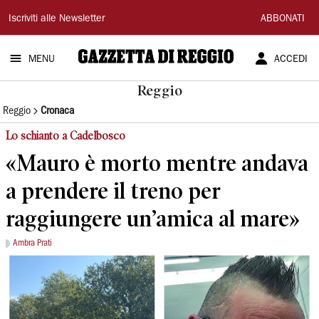
Gazzetta
Iscriviti alle Newsletter
ABBONATI
di
MENU
ACCEDI
Reggio
Reggio
Reggio
Cronaca
Lo schianto a Cadelbosco
«Mauro è morto mentre andava
a prendere il treno per
raggiungere un’amica al mare»
Ambra Prati