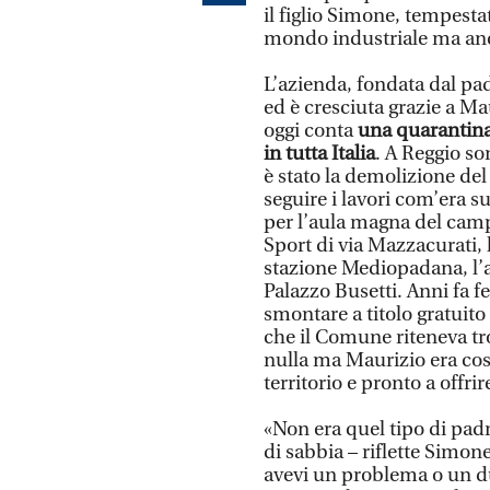
il figlio Simone, tempesta
mondo industriale ma anch
L’azienda, fondata dal pad
ed è cresciuta grazie a Ma
oggi conta
una quarantina d
in tutta Italia
. A Reggio so
è stato la demolizione del
seguire i lavori com’era s
per l’aula magna del cam
Sport di via Mazzacurati, 
stazione Mediopadana, l’a
Palazzo Busetti. Anni fa f
smontare a titolo gratuito
che il Comune riteneva t
nulla ma Maurizio era cos
territorio e pronto a offrir
«Non era quel tipo di padr
di sabbia – riflette Simone
avevi un problema o un d