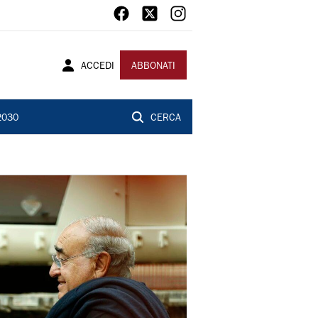
ACCEDI
ABBONATI
2030
CERCA