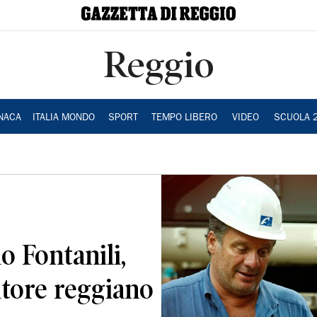
Reggio
NACA
ITALIA MONDO
SPORT
TEMPO LIBERO
VIDEO
SCUOLA 
 Fontanili,
itore reggiano