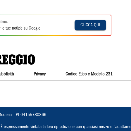
itmo:
CLICCA QUI
 le tue notizie su Google
ubblicità
Privacy
Codice Etico e Modello 231
22, Modena – PI 04155780366
ti. È espressamente vietata la loro riproduzione con qualsiasi mezzo e l'adattame