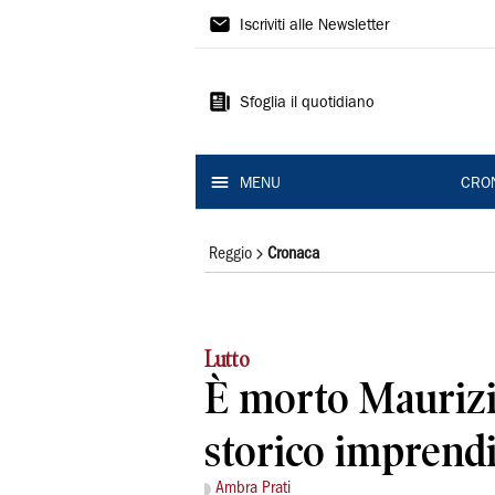
Gazzetta
Iscriviti alle Newsletter
di
Reggio
Sfoglia il quotidiano
MENU
CRO
Reggio
Cronaca
Lutto
È morto Maurizio
storico imprend
Ambra Prati