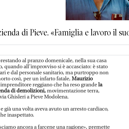
zienda di Pieve. «Famiglia e lavoro il s
prestando al pranzo domenicale, nella sua casa
o, quando all’improvviso si è accasciato: è stato
iari e dal personale sanitario, ma purtroppo non
morto così, per un infarto fatale,
Maurizio
 imprenditore reggiano che ha reso grande
la
ienda di demolizioni,
movimentazione terra,
 via Ghisleri a Pieve Modolena.
e e già una volta aveva avuto un arresto cardiaco,
che inaspettato.
usciamo ancora a farcene una ragione», premette