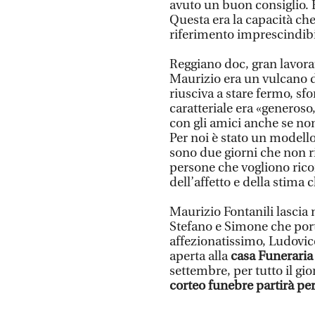
avuto un buon consiglio. 
Questa era la capacità che
riferimento imprescindibile
Reggiano doc, gran lavora
Maurizio era un vulcano di
riusciva a stare fermo, sf
caratteriale era «generoso
con gli amici anche se non
Per noi è stato un modell
sono due giorni che non ri
persone che vogliono ricor
dell’affetto e della stima 
Maurizio Fontanili lascia n
Stefano e Simone che porte
affezionatissimo, Ludovic
aperta alla
casa Funeraria 
settembre, per tutto il gi
corteo funebre partirà per