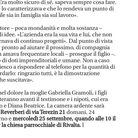
Era molto sicuro di sé, sapeva sempre cosa fare.
 lo caratterizzava e che lo rendeva un punto di
 sia in famiglia sia sul lavoro».
tore – poca mondanità e molta sostanza –
 idee. «L’azienda era la sua vita e lui, che non
ornava di continuo progetti». Dal punto di vista
, pronto ad aiutare il prossimo, di compagnia
 amava frequentare locali – prosegue il figlio –.
o di doti imprenditoriali e umane. Non a caso
esco a rispondere al telefono per la quantità di
darlo: ringrazio tutti, è la dimostrazione
che suscitava».
el dolore la moglie Gabriella Gramoli, i figli
ranno avanti il testimone e i nipoti, cui era
o e Diana Beatrice. La camera ardente sarà
Reverberi di via Terezin 21
domani, 24
orno e
mercoledì 25 settembre, quando alle 10 il
 la chiesa parrocchiale di Rivalta.
l