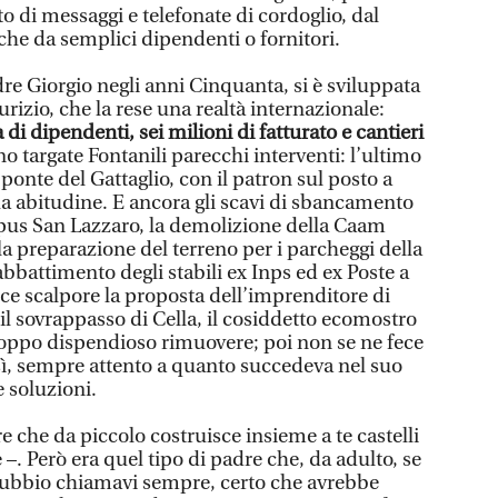
to di messaggi e telefonate di cordoglio, dal
e da semplici dipendenti o fornitori.
re Giorgio negli anni Cinquanta, si è sviluppata
urizio, che la rese una realtà internazionale:
i dipendenti, sei milioni di fatturato e cantieri
no targate Fontanili parecchi interventi: l’ultimo
 ponte del Gattaglio, con il patron sul posto a
ua abitudine. E ancora gli scavi di sbancamento
pus San Lazzaro, la demolizione della Caam
la preparazione del terreno per i parcheggi della
bbattimento degli stabili ex Inps ed ex Poste a
ece scalpore la proposta dell’imprenditore di
 il sovrappasso di Cella, il cosiddetto ecomostro
roppo dispendioso rimuovere; poi non se ne fece
ì, sempre attento a quanto succedeva nel suo
e soluzioni.
e che da piccolo costruisce insieme a te castelli
 –. Però era quel tipo di padre che, da adulto, se
ubbio chiamavi sempre, certo che avrebbe