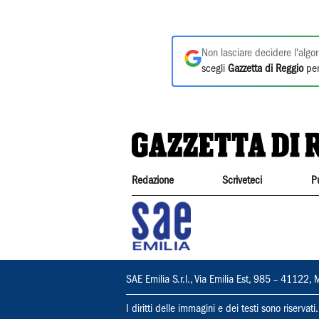
Non lasciare decidere l'algor
scegli
Gazzetta di Reggio
per
Redazione
Scriveteci
P
SAE Emilia S.r.l., Via Emilia Est, 985 – 411
I diritti delle immagini e dei testi sono riserva