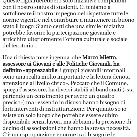
Queste riguarderebbero solo iniziative compatibili
con il nostro status di studenti. Ci teniamo a
sottolineare il nostro impegno nel rispettare tutte le
norme vigenti e nel contribuire a mantenere in buono
stato il luogo. Siamo certi che una simile iniziativa
potrebbe favorire la partecipazione giovanile e
arricchire ulteriormente l’offerta culturale e sociale
del territorio».
Una richiesta forse ingenua, che
Marco Mietto,
assessore ai Giovani e alle Politiche Giovanili, ha
definito «apprezzabile
: i gruppi giovanili informali
sono una realtà molto importante e la lettera denota
attenzione al livello civico». Peccato che il Comune,
spiega l’assessore, ha diversi stabili abbandonati («sta
partendo un censimento per avere un quadro
preciso») ma «essendo in disuso hanno bisogno di
forti interventi di ristrutturazione. Per quanto so io
esiste un solo luogo che potrebbe essere subito
disponibile senza lavori, ma abbiamo la pressione di
decine di associazioni che hanno la stessa necessità.
C’è una sproporzione enorme tra i bisogni e le