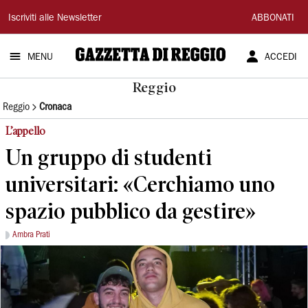
Gazzetta
Iscriviti alle Newsletter
ABBONATI
di
MENU
ACCEDI
Reggio
Reggio
Reggio
Cronaca
L’appello
Un gruppo di studenti
universitari: «Cerchiamo uno
spazio pubblico da gestire»
Ambra Prati