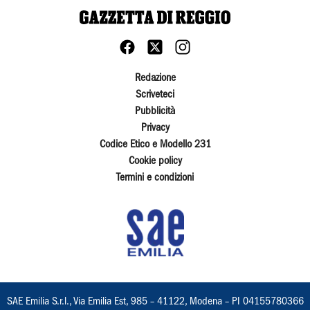
Redazione
Scriveteci
Pubblicità
Privacy
Codice Etico e Modello 231
Cookie policy
Termini e condizioni
SAE Emilia S.r.l., Via Emilia Est, 985 – 41122, Modena – PI 04155780366