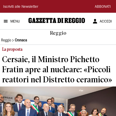
Gazzetta
Iscriviti alle Newsletter
ABBONATI
di
MENU
ACCEDI
Reggio
Reggio
Reggio
Cronaca
La proposta
Cersaie, il Ministro Pichetto
Fratin apre al nucleare: «Piccoli
reattori nel Distretto ceramico»