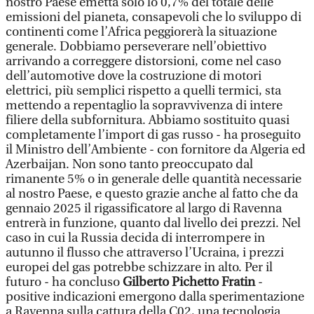
nostro Paese emetta solo lo 0,7% del totale delle
emissioni del pianeta, consapevoli che lo sviluppo di
continenti come l’Africa peggiorerà la situazione
generale. Dobbiamo perseverare nell’obiettivo
arrivando a correggere distorsioni, come nel caso
dell’automotive dove la costruzione di motori
elettrici, più semplici rispetto a quelli termici, sta
mettendo a repentaglio la sopravvivenza di intere
filiere della subfornitura. Abbiamo sostituito quasi
completamente l’import di gas russo - ha proseguito
il Ministro dell’Ambiente - con fornitore da Algeria ed
Azerbaijan. Non sono tanto preoccupato dal
rimanente 5% o in generale delle quantità necessarie
al nostro Paese, e questo grazie anche al fatto che da
gennaio 2025 il rigassificatore al largo di Ravenna
entrerà in funzione, quanto dal livello dei prezzi. Nel
caso in cui la Russia decida di interrompere in
autunno il flusso che attraverso l’Ucraina, i prezzi
europei del gas potrebbe schizzare in alto. Per il
futuro - ha concluso
Gilberto Pichetto Fratin
-
positive indicazioni emergono dalla sperimentazione
a Ravenna sulla cattura della C02, una tecnologia