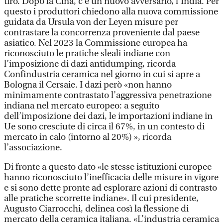
tiro. Dopo la Cina, c’è un nuovo avversario, l’India. Per
questo i produttori chiedono alla nuova commissione
guidata da Ursula von der Leyen misure per
contrastare la concorrenza proveniente dal paese
asiatico. Nel 2023 la Commissione europea ha
riconosciuto le pratiche sleali indiane con
l’imposizione di dazi antidumping, ricorda
Confindustria ceramica nel giorno in cui si apre a
Bologna il Cersaie. I dazi però «non hanno
minimamente contrastato l’aggressiva penetrazione
indiana nel mercato europeo: a seguito
dell’imposizione dei dazi, le importazioni indiane in
Ue sono cresciute di circa il 67%, in un contesto di
mercato in calo (intorno al 20%) », ricorda
l’associazione.
Di fronte a questo dato «le stesse istituzioni europee
hanno riconosciuto l’inefficacia delle misure in vigore
e si sono dette pronte ad esplorare azioni di contrasto
alle pratiche scorrette indiane». Il cui presidente,
Augusto Ciarrocchi, delinea così la flessione di
mercato della ceramica italiana. «L’industria ceramica