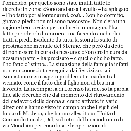
l’omicidio, per quello sono state inutili tutte le
ricerche in zona: «Sono andato a Pavullo – ha spiegato
– l’ho fatto per allontanarmi, così... Non ho dormito,
giravo a piedi: non mi sono nascosto». Non c’era una
ragione ben precisa per andare in montagna: l’ha
fatto prendendo la corriera, ma facendo anche dei
tratti a piedi. Evidente da tutta la storia lo stato di
prostrazione mentale del 51enne, che però da detto
di non essere in cura da nessuno: «Non ero in cura da
nessuna parte – ha precisato – e quello che ho fatto,
l’ho fatto d’istinto». La situazione della famiglia infatti
non era conosciuta e seguita dai Servizi sociali.
Nonostante certi aspetti problematici evidenti al
vicinato, come il fatto che il figlio non abbia mai
lavorato. La ricomparsa di Lorenzo ha messo la parola
fine alle ricerche che dal momento del ritrovamento
del cadavere della donna si erano attivate in varie
direzioni e hanno visto in campo anche i vigili del
fuoco di Modena, che hanno allestito un’Unità di
Comando Locale (Ucl) sul retro del bocciodromo di
via Mondaini per coordinare le operazioni di