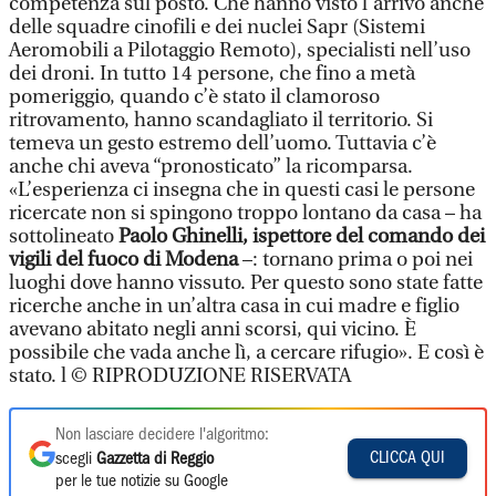
competenza sul posto. Che hanno visto l’arrivo anche
delle squadre cinofili e dei nuclei Sapr (Sistemi
Aeromobili a Pilotaggio Remoto), specialisti nell’uso
dei droni. In tutto 14 persone, che fino a metà
pomeriggio, quando c’è stato il clamoroso
ritrovamento, hanno scandagliato il territorio. Si
temeva un gesto estremo dell’uomo. Tuttavia c’è
anche chi aveva “pronosticato” la ricomparsa.
«L’esperienza ci insegna che in questi casi le persone
ricercate non si spingono troppo lontano da casa – ha
sottolineato
Paolo Ghinelli, ispettore del comando dei
vigili del fuoco di Modena
–: tornano prima o poi nei
luoghi dove hanno vissuto. Per questo sono state fatte
ricerche anche in un’altra casa in cui madre e figlio
avevano abitato negli anni scorsi, qui vicino. È
possibile che vada anche lì, a cercare rifugio». E così è
stato. l © RIPRODUZIONE RISERVATA
Non lasciare decidere l'algoritmo:
CLICCA QUI
scegli
Gazzetta di Reggio
per le tue notizie su Google