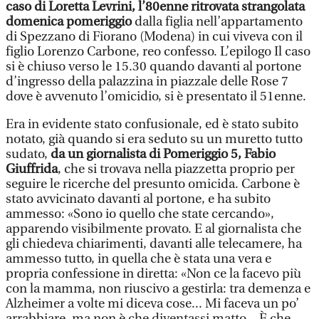
caso di Loretta Levrini, l’80enne ritrovata strangolata
domenica pomeriggio
dalla figlia nell’appartamento
di Spezzano di Fiorano (Modena) in cui viveva con il
figlio Lorenzo Carbone, reo confesso. L’epilogo Il caso
si è chiuso verso le 15.30 quando davanti al portone
d’ingresso della palazzina in piazzale delle Rose 7
dove è avvenuto l’omicidio, si è presentato il 51enne.
Era in evidente stato confusionale, ed è stato subito
notato, già quando si era seduto su un muretto tutto
sudato,
da un giornalista di Pomeriggio 5, Fabio
Giuffrida
, che si trovava nella piazzetta proprio per
seguire le ricerche del presunto omicida. Carbone è
stato avvicinato davanti al portone, e ha subito
ammesso: «Sono io quello che state cercando»,
apparendo visibilmente provato. E al giornalista che
gli chiedeva chiarimenti, davanti alle telecamere, ha
ammesso tutto, in quella che è stata una vera e
propria confessione in diretta: «Non ce la facevo più
con la mamma, non riuscivo a gestirla: tra demenza e
Alzheimer a volte mi diceva cose... Mi faceva un po’
arrabbiare, ma non è che diventassi matto... È che