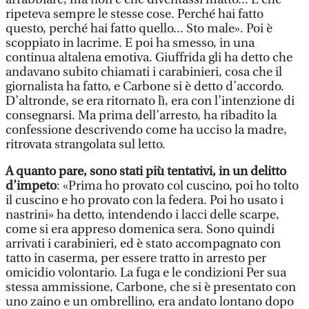
ripeteva sempre le stesse cose. Perché hai fatto
questo, perché hai fatto quello... Sto male». Poi è
scoppiato in lacrime. E poi ha smesso, in una
continua altalena emotiva. Giuffrida gli ha detto che
andavano subito chiamati i carabinieri, cosa che il
giornalista ha fatto, e Carbone si è detto d’accordo.
D’altronde, se era ritornato lì, era con l’intenzione di
consegnarsi. Ma prima dell’arresto, ha ribadito la
confessione descrivendo come ha ucciso la madre,
ritrovata strangolata sul letto.
A quanto pare, sono stati più tentativi, in un delitto
d’impeto
: «Prima ho provato col cuscino, poi ho tolto
il cuscino e ho provato con la federa. Poi ho usato i
nastrini» ha detto, intendendo i lacci delle scarpe,
come si era appreso domenica sera. Sono quindi
arrivati i carabinieri, ed è stato accompagnato con
tatto in caserma, per essere tratto in arresto per
omicidio volontario. La fuga e le condizioni Per sua
stessa ammissione, Carbone, che si è presentato con
uno zaino e un ombrellino, era andato lontano dopo