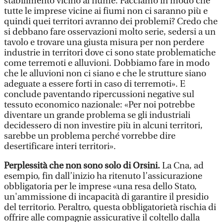
stabilimento vicino al fiume. Facciamo in modo che
tutte le imprese vicine ai fiumi non ci saranno più e
quindi quei territori avranno dei problemi? Credo che
si debbano fare osservazioni molto serie, sedersi a un
tavolo e trovare una giusta misura per non perdere
industrie in territori dove ci sono state problematiche
come terremoti e alluvioni. Dobbiamo fare in modo
che le alluvioni non ci siano e che le strutture siano
adeguate a essere forti in caso di terremoti». E
conclude paventando ripercussioni negative sul
tessuto economico nazionale: «Per noi potrebbe
diventare un grande problema se gli industriali
decidessero di non investire più in alcuni territori,
sarebbe un problema perché vorrebbe dire
desertificare interi territori».
Perplessità che non sono solo di Orsini.
La Cna, ad
esempio, fin dall’inizio ha ritenuto l’assicurazione
obbligatoria per le imprese «una resa dello Stato,
un'ammissione di incapacità di garantire il presidio
del territorio. Peraltro, questa obbligatorietà rischia di
offrire alle compagnie assicurative il coltello dalla