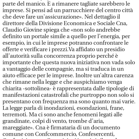
parte del manico. E a rimanere tagliate sarebbero le
imprese. Si pensi ad un parrucchiere del centro città
che deve fare un'assicurazione». Nel dettaglio il
direttore della Divisione Economica e Sociale Cna,
Claudio Giovine spiega che «non solo andrebbe
definito un portale simile a quello per l’energia, per
esempio, in cui le imprese potranno confrontare le
offerte e verificare i prezzi.Va affidato un presidio
all’autorità sulla concorrenza proprio perché è
importante che questa nuova iniziativa non vada solo
a vantaggio delle compagnie, ma si traduca in un
aiuto efficace per le imprese. Inoltre un’altra carenza
che rimane nella legge e che auspichiamo venga
chiarita -sottolinea- è rappresentata dalle tipologie di
manifestazioni catastrofali che purtroppo non solo si
presentano con frequenza ma sono quanto mai varie.
La legge parla di inondazioni, esondazioni, frane,
terremoti. Ma ci sono anche fenomeni legati alle
grandinate, colpi di vento, trombe d’aria,
mareggiate». Cna è firmataria di un documento
comune con Confcommercio, Confesercenti,