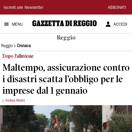
Gazzetta
Iscriviti alle Newsletter
ABBONATI
di
MENU
ACCEDI
Reggio
Reggio
Reggio
Cronaca
Dopo l’alluvione
Maltempo, assicurazione contro
i disastri scatta l’obbligo per le
imprese dal 1 gennaio
Andrea Marini