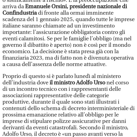
o sismicamente a rischio». È la preoccupazione che
arriva da
Emanuele Orsini, presidente nazionale di
Confindustria
di fronte alla ormai imminente
scadenza del 1 gennaio 2025, quando tutte le imprese
italiane saranno chiamate ad un investimento
importante: l’assicurazione obbligatoria contro gli
eventi calamitosi. Se per le famiglie l’obbligo (ma nel
governo il dibattito è aperto) non è così per il mondo
economico. La decisione è stata presa già con la
finanziaria 2023, ma di fatto non è divenuta operativa
a causa dell’assenza delle norme attuative.
Proprio di questo si è parlato lunedì al ministero
dell’industria dove
il ministro Adolfo Urso
nel corso
di un incontro tecnico con i rappresentanti delle
associazioni rappresentative delle categorie
produttive, durante il quale sono stati illustrati i
contenuti dello schema di decreto interministeriale di
prossima emanazione relativo all’obbligo per le
imprese di stipulare polizze assicurative per danni
derivanti da eventi catastrofali. Secondo il ministro,
Adolfo Urso, il decreto è «un passo avanti verso la