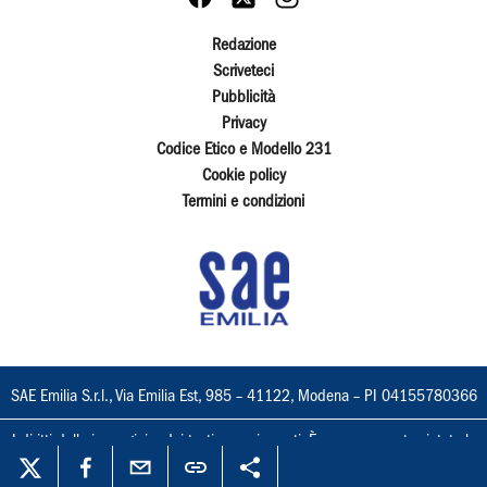
Redazione
Scriveteci
Pubblicità
Privacy
Codice Etico e Modello 231
Cookie policy
Termini e condizioni
SAE Emilia S.r.l., Via Emilia Est, 985 – 41122, Modena – PI 04155780366
I diritti delle immagini e dei testi sono riservati. È espressamente vietata la
loro riproduzione con qualsiasi mezzo e l'adattamento totale o parziale.