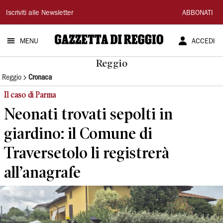
Gazzetta
Iscriviti alle Newsletter
ABBONATI
di
MENU
ACCEDI
Reggio
Reggio
Reggio
Cronaca
Il caso di Parma
Neonati trovati sepolti in
giardino: il Comune di
Traversetolo li registrerà
all’anagrafe