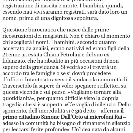
registrazione di nascita e morte. I bambini, quindi,
essendo nati vivi saranno registrati, sarà dato loro un
nome, prima di una dignitosa sepoltura.
Questione burocratica che nasce dalle prime
ricostruzioni dei magistrati. Non è chiaro al momento
chi sceglierà i nomi. I bambini, secondo quanto
accertato da analisi, erano nati vivi ed erano figli della
21enne arrestata Chiara Petrolini e del suo ex
fidanzato, che ha ribadito in più occasioni di non
sapere della gravidanza. Si vedrà se si troverà un
accordo tra le famiglie o se si dovrà procedere
d’ufficio. Intanto attraverso il sindaco la comunità di
Traversetolo fa sapere di voler spegnere i riflettori su
questa vicenda e sul paese. «Vogliamo tornare alla
quotidianità», per quanto difficile visto la doppia
tragedia che si è scoperta. «C’è voglia di silenzio. Dello
sgomento, dell’incredulità si è già detto – afferma
il
primo cittadino Simone Dall’Orto ai microfoni Rai
–
adesso la comunità ha bisogno di rimanere in silenzio
per leccarsi ferite profonde». Un’idea nata da alcuni