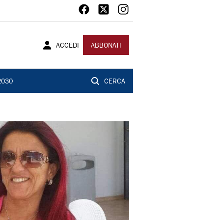
ACCEDI
ABBONATI
2030
CERCA