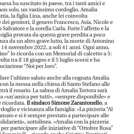
rsa ha suscitato in paese, tra i tanti amici e
 non solo, un vastissimo cordoglio. Amalia
tia, la figlia Lina, anche lei coinvolta
e dei genitori, il genero Francesco, Asia, Nicole e
lo Salvatore e la sorella Carla. Forte l’affetto e la
miglia provata da questa grave perdita a poco
za da un altro grave lutto, la morte di Antonino
 il 14 novembre 2022, a soli 41 anni. Ogni anno,
ino” lo ricorda con un Memorial di calcetto a 5:
lta tra il 18 giugno e il 5 luglio scorsi e ha
sociazione “Noi per loro”.
 dare l’ultimo saluto anche alla cognata Amalia.
con la messa nella chiesa di Santo Stefano alle
terrà il rosario. La salma di Amalia Tortora sarà
a «un’amica per tutti», «sempre disponibile» e
e ricordata.
Il sindaco Simone Zarantonello
, a
doglio e vicinanza alla famiglia: «La pizzeria “Al
mato e si è sempre prestato a partecipare alle
olidarietà», sottolinea. «Amalia con la pizzeria
per partecipare alle iniziative di “Ottobre Rosa”