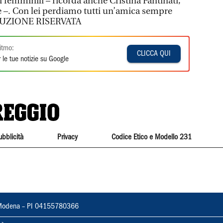
ri femminili – ricorda anche Cristina Fantinati,
e –. Con lei perdiamo tutti un’amica sempre
ODUZIONE RISERVATA
itmo:
CLICCA QUI
 le tue notizie su Google
ubblicità
Privacy
Codice Etico e Modello 231
22, Modena – PI 04155780366