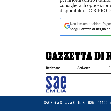
per la lotta contro i tumo
consigliera di opposizion
disponibile». l © RIPR
Non lasciare decidere l'algor
scegli
Gazzetta di Reggio
per
Redazione
Scriveteci
P
SAE Emilia S.r.l., Via Emilia Est, 985 – 411