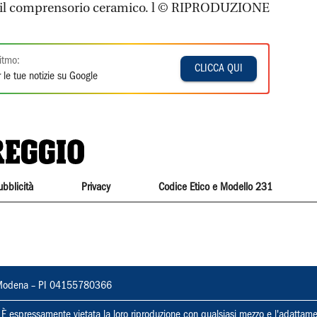
to il comprensorio ceramico. l © RIPRODUZIONE
itmo:
CLICCA QUI
 le tue notizie su Google
ubblicità
Privacy
Codice Etico e Modello 231
22, Modena – PI 04155780366
ti. È espressamente vietata la loro riproduzione con qualsiasi mezzo e l'adattame