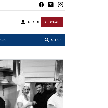
ACCEDI
ABBONATI
2030
CERCA