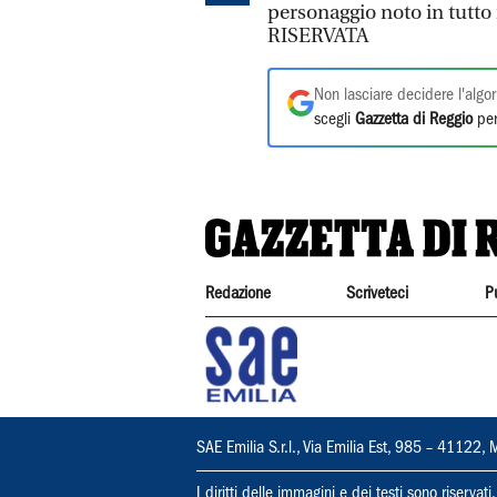
personaggio noto in tut
RISERVATA
Non lasciare decidere l'algor
scegli
Gazzetta di Reggio
per
Redazione
Scriveteci
P
SAE Emilia S.r.l., Via Emilia Est, 985 – 411
I diritti delle immagini e dei testi sono riserva