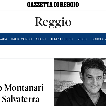
Reggio
NACA
ITALIA MONDO
SPORT
TEMPO LIBERO
VIDEO
SCUOLA 
o Montanari
i Salvaterra