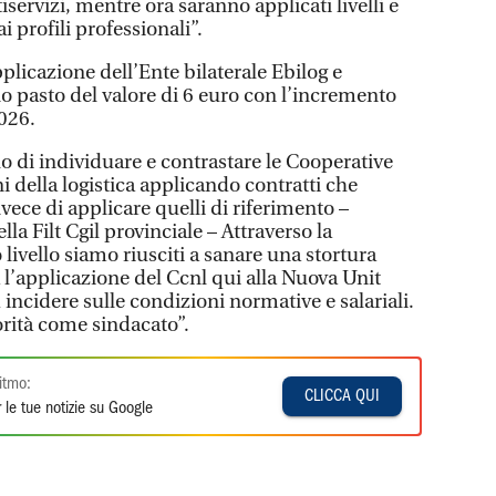
iservizi, mentre ora saranno applicati livelli e
profili professionali”.
pplicazione dell’Ente bilaterale Ebilog e
o pasto del valore di 6 euro con l’incremento
2026.
llo di individuare e contrastare le Cooperative
 della logistica applicando contratti che
nvece di applicare quelli di riferimento –
lla Filt Cgil provinciale – Attraverso la
livello siamo riusciti a sanare una stortura
 l’applicazione del Ccnl qui alla Nuova Unit
 incidere sulle condizioni normative e salariali.
orità come sindacato”.
itmo:
CLICCA QUI
 le tue notizie su Google