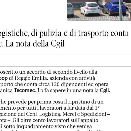
ogistiche, di pulizia e di trasporto cont
. La nota della Cgil
toscritto un accordo di secondo livello alla
Coop
di Reggio Emilia, azienda con attività
rasporto che conta circa 120 dipendenti ed opera
canica
Tecomec
. Lo fa sapere in una nota la
Cgil.
e prevede per prima cosa il ripristino di un
ento per tutti i lavoratori a far data dal 1°
azione del Ccnl Logistica, Merci e Spedizioni –
ta – Gli oltre cento lavoratori sull’appalto
i sotto inquadramento visto che veniva