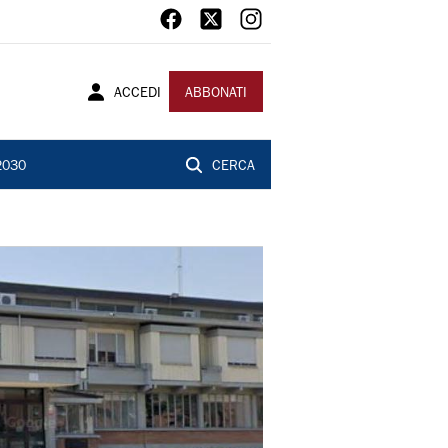
ACCEDI
ABBONATI
2030
CERCA