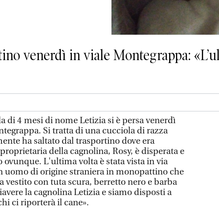
tino venerdì in viale Montegrappa: «L’ul
a di 4 mesi di nome Letizia si è persa venerdì
tegrappa. Si tratta di una cucciola di razza
nte ha saltato dal trasportino dove era
 proprietaria della cagnolina, Rosy, è disperata e
 ovunque. L'ultima volta è stata vista in via
n uomo di origine straniera in monopattino che
ra vestito con tuta scura, berretto nero e barba
iavere la cagnolina Letizia e siamo disposti a
i ci riporterà il cane».