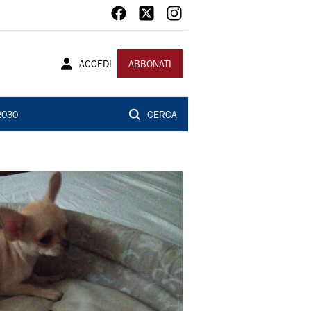
ACCEDI
ABBONATI
2030
CERCA