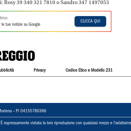
ari: Rosy 39 340 321 7810 o Sandro 347 1497053
itmo:
CLICCA QUI
 le tue notizie su Google
ubblicità
Privacy
Codice Etico e Modello 231
22, Modena – PI 04155780366
ti. È espressamente vietata la loro riproduzione con qualsiasi mezzo e l'adattame