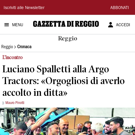
Gazzetta
Iscriviti alle Newsletter
ABBONATI
di
MENU
ACCEDI
Reggio
Reggio
Reggio
Cronaca
L’incontro
Luciano Spalletti alla Argo
Tractors: «Orgogliosi di averlo
accolto in ditta»
Mauro Pinotti