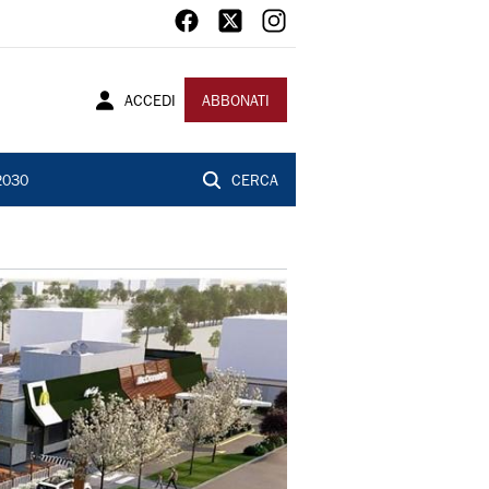
ACCEDI
ABBONATI
2030
CERCA