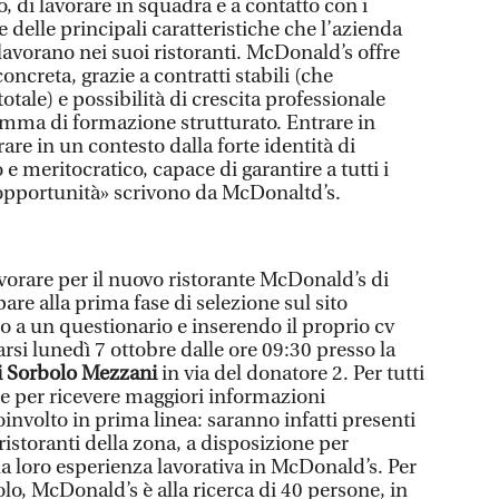
o, di lavorare in squadra e a contatto con i
e delle principali caratteristiche che l’azienda
lavorano nei suoi ristoranti. McDonald’s offre
ncreta, grazie a contratti stabili (che
otale) e possibilità di crescita professionale
amma di formazione strutturato. Entrare in
are in un contesto dalla forte identità di
e meritocratico, capace di garantire a tutti i
pportunità» scrivono da McDonaltd’s.
lavorare per il nuovo ristorante McDonald’s di
re alla prima fase di selezione sul sito
a un questionario e inserendo il proprio cv
si lunedì 7 ottobre dalle ore 09:30 presso la
i Sorbolo Mezzani
in via del donatore 2. Per tutti
ne per ricevere maggiori informazioni
oinvolto in prima linea: saranno infatti presenti
istoranti della zona, a disposizione per
a loro esperienza lavorativa in McDonald’s. Per
lo, McDonald’s è alla ricerca di 40 persone, in