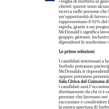
«Voglia di mettersi in gioc
clienti: queste sono alcun
ricerca nelle persone che 
un’opportunità di lavoro co
rappresentano il 92% del t
rapida, grazie a un progr
McDonald’s significa lavor
gruppo, giovane, inclusivo 
dipendenti le medesime o
Le prime selezioni
I candidati interessati a 
Sorbolo potranno partecipa
McDonalds.it rispondendo 
oppure potranno presentar
Sala Civica del Comune d
i candidati sarà l’occasio
direttamente da chi vi è c
persone che lavorano nei r
raccontare e condividere l
la nuova apertura di Sorbo