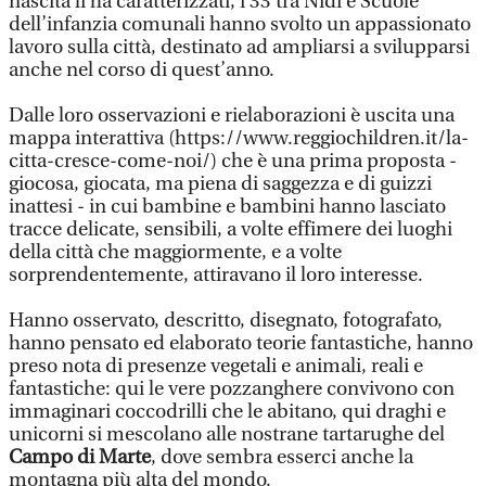
nascita li ha caratterizzati, i 33 tra Nidi e Scuole
dell’infanzia comunali hanno svolto un appassionato
lavoro sulla città, destinato ad ampliarsi a svilupparsi
anche nel corso di quest’anno.
Dalle loro osservazioni e rielaborazioni è uscita una
mappa interattiva (https://www.reggiochildren.it/la-
citta-cresce-come-noi/) che è una prima proposta -
giocosa, giocata, ma piena di saggezza e di guizzi
inattesi - in cui bambine e bambini hanno lasciato
tracce delicate, sensibili, a volte effimere dei luoghi
della città che maggiormente, e a volte
sorprendentemente, attiravano il loro interesse.
Hanno osservato, descritto, disegnato, fotografato,
hanno pensato ed elaborato teorie fantastiche, hanno
preso nota di presenze vegetali e animali, reali e
fantastiche: qui le vere pozzanghere convivono con
immaginari coccodrilli che le abitano, qui draghi e
unicorni si mescolano alle nostrane tartarughe del
Campo di Marte
, dove sembra esserci anche la
montagna più alta del mondo.