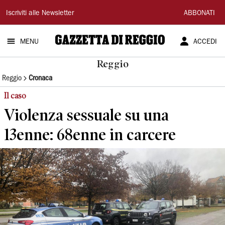
Gazzetta
Iscriviti alle Newsletter
ABBONATI
di
MENU
ACCEDI
Reggio
Reggio
Reggio
Cronaca
Il caso
Violenza sessuale su una
13enne: 68enne in carcere