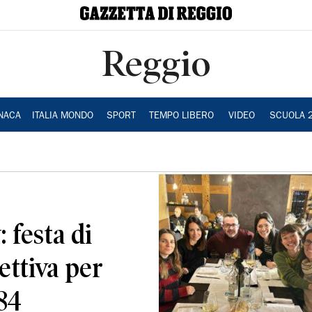
Reggio
NACA
ITALIA MONDO
SPORT
TEMPO LIBERO
VIDEO
SCUOLA 
 festa di
ettiva per
984