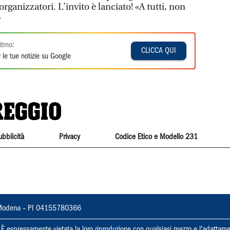
organizzatori. L'invito è lanciato! «A tutti, non
»
itmo:
CLICCA QUI
 le tue notizie su Google
ubblicità
Privacy
Codice Etico e Modello 231
22, Modena – PI 04155780366
ti. È espressamente vietata la loro riproduzione con qualsiasi mezzo e l'adattame