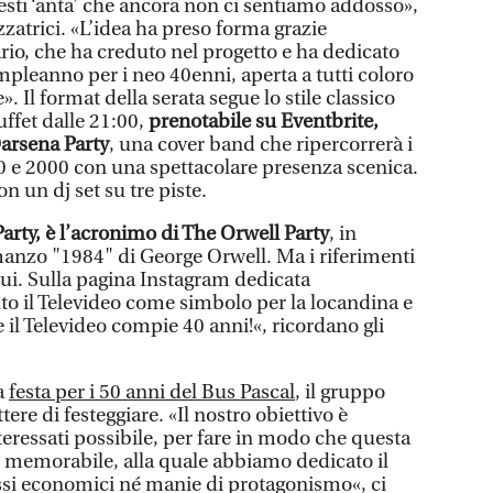
questi ‘anta’ che ancora non ci sentiamo addosso»,
zatrici. «L’idea ha preso forma grazie
rio, che ha creduto nel progetto e ha dedicato
ompleanno per i neo 40enni, aperta a tutti coloro
». Il format della serata segue lo stile classico
uffet dalle 21:00,
prenotabile su Eventbrite,
Darsena Party
, una cover band che ripercorrerà i
90 e 2000 con una spettacolare presenza scenica.
n un dj set su tre piste.
arty, è l’acronimo di The Orwell Party
, in
manzo "1984" di George Orwell. Ma i riferimenti
qui. Sulla pagina Instagram dedicata
elto il Televideo come simbolo per la locandina e
il Televideo compie 40 anni!«, ricordano gli
a
festa per i 50 anni del Bus Pascal
, il gruppo
ere di festeggiare. «Il nostro obiettivo è
eressati possibile, per fare in modo che questa
 e memorabile, alla quale abbiamo dedicato il
ssi economici né manie di protagonismo«, ci