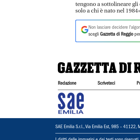
tengono a sottolineare gli 
solo a chi è nato nel 1984
Non lasciare decidere l'algor
scegli
Gazzetta di Reggio
per
Redazione
Scriveteci
P
SAE Emilia S.r.l., Via Emilia Est, 985 – 411
I diritti delle immagini e dei testi sono riserva