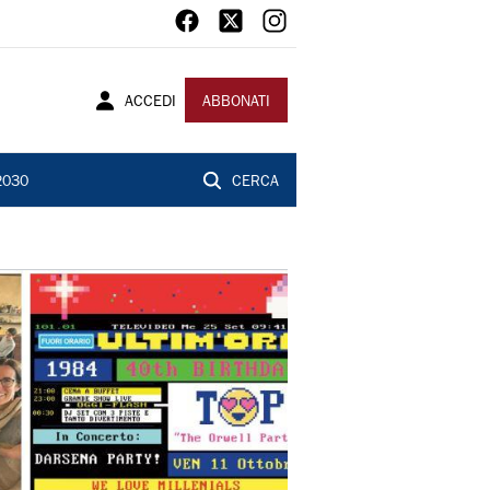
ACCEDI
ABBONATI
2030
CERCA