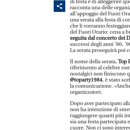
di festa e di alleggerire 
racconta una delle organiz
all’appoggio del Fuori Ora
una serata alla festa di c
che li vorranno festeggiare
del Fuori Orario: cena a b
seguita dal concerto dei 
successi degli anni '80, '
La serata proseguirà poi co
Il nome della serata,
Top P
riferimento al celebre ro
nostalgici non finiscono 
@toparty1984
, è stato sc
la comunicazione. «Anche 
organizzatori.
Dopo aver partecipato all
non ha intenzione di smett
raggiungere quanti più int
sia una festa partecipata
cuore. Non ci sono intere