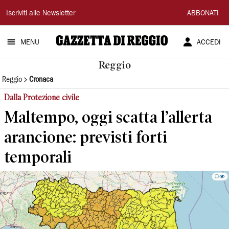
Gazzetta
Iscriviti alle Newsletter
ABBONATI
di
MENU
ACCEDI
Reggio
Reggio
Reggio
Cronaca
Dalla Protezione civile
Maltempo, oggi scatta l’allerta
arancione: previsti forti
temporali