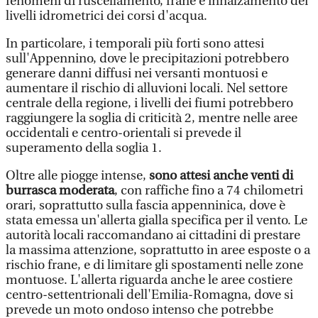
fenomeni di ruscellamento, frane e innalzamento dei
livelli idrometrici dei corsi d'acqua.
In particolare, i temporali più forti sono attesi
sull'Appennino, dove le precipitazioni potrebbero
generare danni diffusi nei versanti montuosi e
aumentare il rischio di alluvioni locali. Nel settore
centrale della regione, i livelli dei fiumi potrebbero
raggiungere la soglia di criticità 2, mentre nelle aree
occidentali e centro-orientali si prevede il
superamento della soglia 1.
Oltre alle piogge intense,
sono attesi anche venti di
burrasca moderata
, con raffiche fino a 74 chilometri
orari, soprattutto sulla fascia appenninica, dove è
stata emessa un'allerta gialla specifica per il vento. Le
autorità locali raccomandano ai cittadini di prestare
la massima attenzione, soprattutto in aree esposte o a
rischio frane, e di limitare gli spostamenti nelle zone
montuose. L'allerta riguarda anche le aree costiere
centro-settentrionali dell'Emilia-Romagna, dove si
prevede un moto ondoso intenso che potrebbe