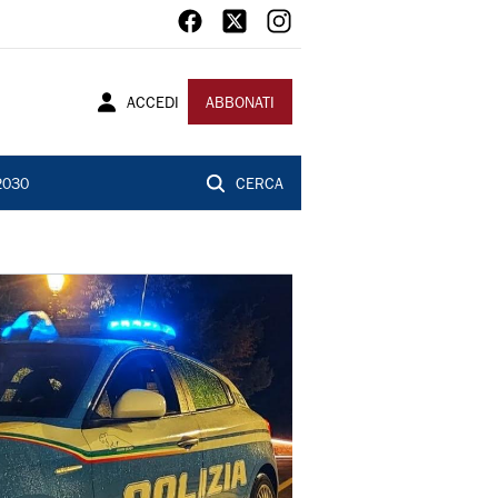
ACCEDI
ABBONATI
2030
CERCA