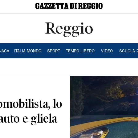
Reggio
NACA
ITALIA MONDO
SPORT
TEMPO LIBERO
VIDEO
SCUOLA 
mobilista, lo
auto e gliela