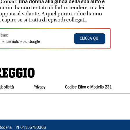
al Conad:
una donna alla guida della sua auto è
omini hanno tentato di farla scendere, ma lei
rappata al volante. A quel punto, i due hanno
capire se si tratta di episodi collegati.
itmo:
CLICCA QUI
 le tue notizie su Google
ubblicità
Privacy
Codice Etico e Modello 231
22, Modena – PI 04155780366