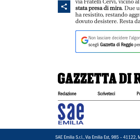
via Fratelli Cervi, vicino 
stata presa di mira
. Due u
ha resistito, restando agg
dovuto desistere. Resta da 
Non lasciare decidere l'algor
scegli
Gazzetta di Reggio
per
Redazione
Scriveteci
P
SAE Emilia S.r.l., Via Emilia Est, 985 – 411