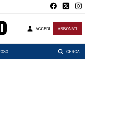
ACCEDI
ABBONATI
2030
CERCA