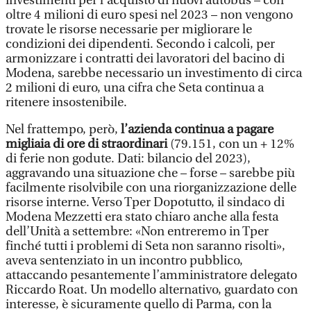
investimenti per l’acquisto di nuovi autobus – con
oltre 4 milioni di euro spesi nel 2023 – non vengono
trovate le risorse necessarie per migliorare le
condizioni dei dipendenti. Secondo i calcoli, per
armonizzare i contratti dei lavoratori del bacino di
Modena, sarebbe necessario un investimento di circa
2 milioni di euro, una cifra che Seta continua a
ritenere insostenibile.
Nel frattempo, però,
l’azienda continua a pagare
migliaia di ore di straordinari
(79.151, con un + 12%
di ferie non godute. Dati: bilancio del 2023),
aggravando una situazione che – forse – sarebbe più
facilmente risolvibile con una riorganizzazione delle
risorse interne. Verso Tper Dopotutto, il sindaco di
Modena Mezzetti era stato chiaro anche alla festa
dell’Unità a settembre: «Non entreremo in Tper
finché tutti i problemi di Seta non saranno risolti»,
aveva sentenziato in un incontro pubblico,
attaccando pesantemente l’amministratore delegato
Riccardo Roat. Un modello alternativo, guardato con
interesse, è sicuramente quello di Parma, con la