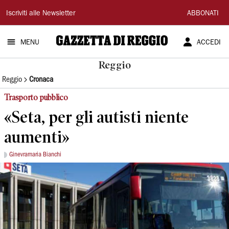
Gazzetta
Iscriviti alle Newsletter
ABBONATI
di
MENU
ACCEDI
Reggio
Reggio
Reggio
Cronaca
Trasporto pubblico
«Seta, per gli autisti niente
aumenti»
Ginevramaria Bianchi