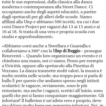
tutte le sue espressioni, dalla classica alla danza
moderna e contemporanea alla Street Dance. Ci
occupiamo anche degli aspetti educativi, a partire
dagli spettacoli per gli allevi delle scuole. Siamo
affiliati alla Uisp e abbiamo 500 iscritti, tra cui i due
corsi Dance Project per ragazzi dai 13 ai 15 anni e ai
16 ai 18. Si tratta di una vera e propria scuola con
studio e approfondimenti».
«Abbiamo corsi anche a Novellara e Guastalla e
collaboriamo a 360° con la
Uisp di Reggio
– prosegue
Beneventi –. Quando loro organizzano un evento e ci
chiedono una mano, noi ci siamo. Penso per esempio
a Vivicittà, oppure allo spettacolo alla Pinetina di
Vezzano. La danza trasmette molti valori, la musica è
molto sentita nelle scuole, ma troppo poco si parla di
ballo È per questo che andiamo spesso negli istituti
scolastici: le ragazze, ovviamente, sono le più
entusiaste, ma anche i ragazzi, scettici all’inizio, sono
quelli che poi si fanno conquistare maggiormente. Gli
infortuni? Il ballerino è un’atleta vero e proprio, deve
riscaldarsi molto bene per prevenire infortuni. Noi, in