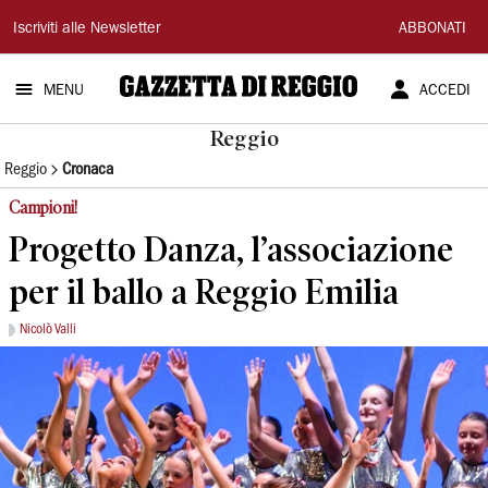
Gazzetta
Iscriviti alle Newsletter
ABBONATI
di
MENU
ACCEDI
Reggio
Reggio
Reggio
Cronaca
Campioni!
Progetto Danza, l’associazione
per il ballo a Reggio Emilia
Nicolò Valli