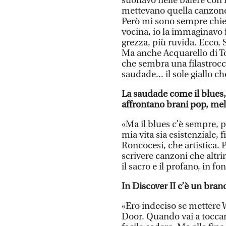
suonavo nelle balere con 
mettevano quella canzone i
Però mi sono sempre chies
vocina, io la immaginavo 
grezza, più ruvida. Ecco, 
Ma anche Acquarello di T
che sembra una filastrocc
saudade... il sole giallo ch
La saudade come il blues,
affrontano brani pop, mel
«Ma il blues c’è sempre, pe
mia vita sia esistenziale, 
Roncocesi, che artistica.
scrivere canzoni che altr
il sacro e il profano, in 
In Discover II c’è un brano
«Ero indeciso se mettere 
Door. Quando vai a toccar