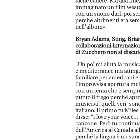
facile cadere. Ma alla fi
immaginato un film weste
con un suono dark poi sen
perché altrimenti era sem
nell’album».
Bryan Adams, Sting, Brian
collaborazioni internaziona
di Zucchero non si discut
«Un po’ mi aiuta la musica
e mediterranee ma attinge
familiare per americani e 
l’improvvisa apertura me
con un tema che è sempre 
punto li frego perché apro a
musicisti, quelli veri, sono
italiano. Il primo fu Mil
disse: “I love your voice
canzone. Però tu continua a
dall’America al Canada all
perché la lingua è un suon