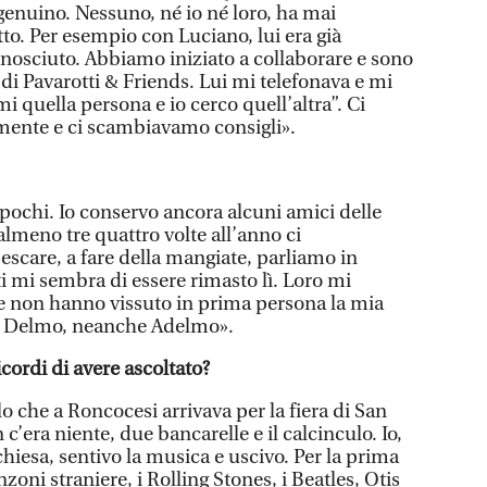
i genuino. Nessuno, né io né loro, ha mai
to. Per esempio con Luciano, lui era già
nosciuto. Abbiamo iniziato a collaborare e sono
i di Pavarotti & Friends. Lui mi telefonava e mi
mi quella persona e io cerco quell’altra”. Ci
ente e ci scambiavamo consigli».
 pochi. Io conservo ancora alcuni amici delle
lmeno tre quattro volte all’anno ci
scare, a fare della mangiate, parliamo in
i mi sembra di essere rimasto lì. Loro mi
e non hanno vissuto in prima persona la mia
e Delmo, neanche Adelmo».
cordi di avere ascoltato?
lo che a Roncocesi arrivava per la fiera di San
 c’era niente, due bancarelle e il calcinculo. Io,
chiesa, sentivo la musica e uscivo. Per la prima
zoni straniere, i Rolling Stones, i Beatles, Otis