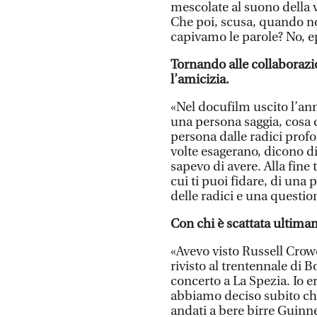
mescolate al suono della vo
Che poi, scusa, quando noi
capivamo le parole? No, e
Tornando alle collaborazi
l’amicizia.
«Nel docufilm uscito l’ann
una persona saggia, cosa 
persona dalle radici prof
volte esagerano, dicono d
sapevo di avere. Alla fine
cui ti puoi fidare, di una
delle radici e una questio
Con chi è scattata ultim
«Avevo visto Russell Crowe
rivisto al trentennale di B
concerto a La Spezia. Io 
abbiamo deciso subito ch
andati a bere birre Guinne