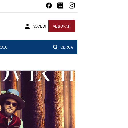
ACCEDI
ABBONATI
2030
CERCA