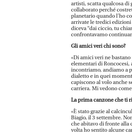
artisti, scatta qualcosa d
collaborato perché costret
planetario quando l’ho co
arrivate le tredici edizion
diceva “dai ciccio, tu chia
confrontavamo continuam
Gli amici veri chi sono?
«Di amici veri ne bastano
elementari di Roncocesi, a
incontriamo, andiamo a pe
dialetto e in quei moment
capiscono al volo anche s
carriera. Mi vedono com
La prima canzone che ti ri
«È stato grazie al calcincu
Biagio, il 3 settembre. Non
che abitavo di fronte alla 
volta ho sentito alcune can