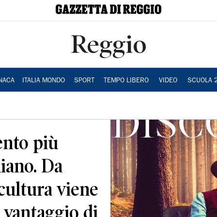
Reggio
NACA
ITALIA MONDO
SPORT
TEMPO LIBERO
VIDEO
SCUOLA 
ento più
liano. Da
cultura viene
 vantaggio di