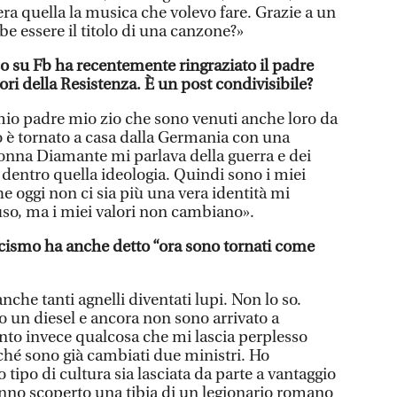
ra quella la musica che volevo fare. Grazie a un
be essere il titolo di una canzone?»
co su Fb ha recentemente ringraziato il padre
lori della Resistenza. È un post condivisibile?
o padre mio zio che sono venuti anche loro da
o è tornato a casa dalla Germania con una
onna Diamante mi parlava della guerra e dei
 dentro quella ideologia. Quindi sono i miei
che oggi non ci sia più una vera identità mi
uso, ma i miei valori non cambiano».
cismo ha anche detto “ora sono tornati come
nche tanti agnelli diventati lupi. Non lo so.
 un diesel e ancora non sono arrivato a
ento invece qualcosa che mi lascia perplesso
ché sono già cambiati due ministri. Ho
 tipo di cultura sia lasciata da parte a vantaggio
hanno scoperto una tibia di un legionario romano