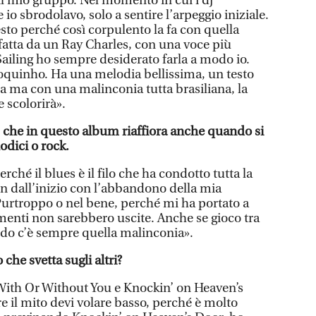
il mio gruppo. Nel momento in cui i dj
o sbrodolavo, solo a sentire l’arpeggio iniziale.
to perché così corpulento la fa con quella
fatta da un Ray Charles, con una voce più
Sailing ho sempre desiderato farla a modo io.
oquinho. Ha una melodia bellissima, un testo
a ma con una malinconia tutta brasiliana, la
e scolorirà».
 che in questo album riaffiora anche quando si
odici o rock.
rché il blues è il filo che ha condotto tutta la
fin dall’inizio con l’abbandono della mia
 Purtroppo o nel bene, perché mi ha portato a
imenti non sarebbero uscite. Anche se gioco tra
fondo c’è sempre quella malinconia».
 che svetta sugli altri?
With Or Without You e Knockin’ on Heaven’s
e il mito devi volare basso, perché è molto