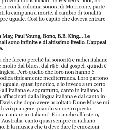
ne, provinando Knockin’ on Heaven’s Door, ho
rn con la colonna sonora di Morricone, parte
ti la campana a morte, il cambio di tonalità
pre uguale. Così ho capito che doveva entrare
 May, Paul Young, Bono, B.B. King... Le
li sono infinite e di altissimo livello. L’appeal
e.
 che faccio perché ha sonorità e radici italiane
 molto dal blues, dal r&b, dal gospel, quindi è
inglesi. Però quello che loro non hanno è
lodica tipicamente mediterranea. Loro partono
uguale, quasi ipnotico, e io invece a un certo
ll’italiana e, soprattutto, canto in italiano. I
 affascinati dalla lingua italiana e dal canto in
es Davis che dopo avere ascoltato Dune Mosse mi
... dovrò piangere quando suonerò questa
 cantare in italiano”. E io anche all’estero,
’Australia, canto quasi sempre in italiano
o. È la musica che ti deve dare le emozioni