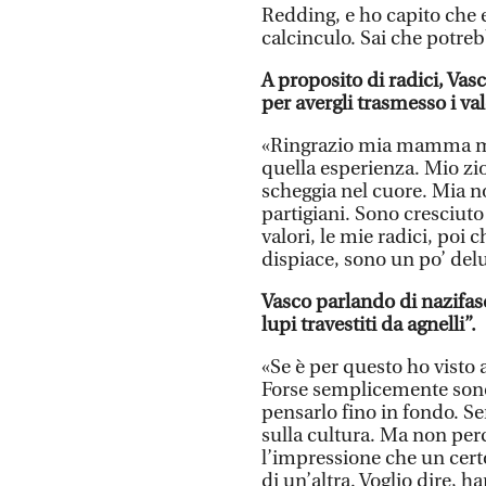
Redding, e ho capito che e
calcinculo. Sai che potreb
A proposito di radici, Vas
per avergli trasmesso i va
«Ringrazio mia mamma mi
quella esperienza. Mio zi
scheggia nel cuore. Mia n
partigiani. Sono cresciuto
valori, le mie radici, poi 
dispiace, sono un po’ del
Vasco parlando di nazifas
lupi travestiti da agnelli”.
«Se è per questo ho visto a
Forse semplicemente sono
pensarlo fino in fondo. S
sulla cultura. Ma non per
l’impressione che un certo
di un’altra. Voglio dire, 