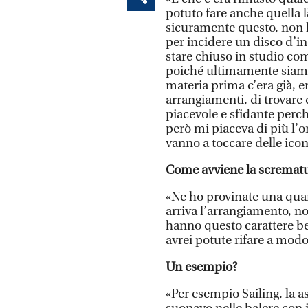
potuto fare anche quella l
sicuramente questo, non la
per incidere un disco d’in
stare chiuso in studio co
poiché ultimamente siamo 
materia prima c’era già, era
arrangiamenti, di trovare 
piacevole e sfidante perc
però mi piaceva di più l’or
vanno a toccare delle icon
Come avviene la scrematu
«Ne ho provinate una quara
arriva l’arrangiamento, non
hanno questo carattere ben 
avrei potute rifare a mod
Un esempio?
«Per esempio Sailing, la a