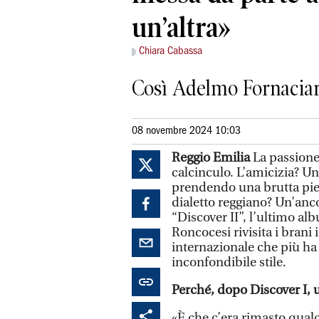
un’altra»
Chiara Cabassa
Così Adelmo Fornaciari
08 novembre 2024 10:03
Reggio Emilia
La passione
calcinculo. L’amicizia? Un
prendendo una brutta piega.
dialetto reggiano? Un’anco
“Discover II”, l’ultimo al
Roncocesi rivisita i brani 
internazionale che più ha
inconfondibile stile.
Perché, dopo Discover I, 
«È che c’era rimasto qual