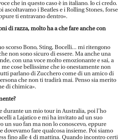
ce che in questo caso è in italiano. Io ci credo.
 ascoltavamo i Beatles e i Rolling Stones, forse
ppure ti entravano dentro».
oni di razza, molto ha a che fare anche con
o scorso Bono, Sting, Bocelli... mi ritengono
che non sono sicuro di essere. Ma anche una
onde, con una voce molto emozionante e sai, a
i me cose bellissime che io onestamente non
 tutti parlano di Zucchero come di un amico di
 persona che non ti tradirà mai. Penso sia merito
ne di chimica».
amente?
 durante un mio tour in Australia, poi l'ho
ocelli a Lajatico e mi ha invitato ad un suo
ero un suo fan ma non lo conoscevo, eppure
e dovevamo fare qualcosa insieme. Poi siamo
ss fino alle 4 di mattina. Quando incontro certi