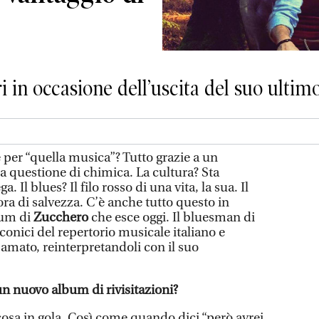
 in occasione dell’uscita del suo ultim
 per “quella musica”? Tutto grazie a un
a questione di chimica. La cultura? Sta
 Il blues? Il filo rosso di una vita, la sua. Il
ra di salvezza. C’è anche tutto questo in
bum di
Zucchero
che esce oggi. Il bluesman di
iconici del repertorio musicale italiano e
 amato, reinterpretandoli con il suo
un nuovo album di rivisitazioni?
cosa in gola. Così come quando dici “però avrei