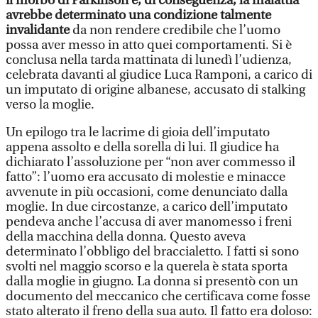
il morbo di Parkinson e, di conseguenza, la malattia
avrebbe determinato una condizione talmente
invalidante
da non rendere credibile che l’uomo
possa aver messo in atto quei comportamenti. Si è
conclusa nella tarda mattinata di lunedì l’udienza,
celebrata davanti al giudice Luca Ramponi, a carico di
un imputato di origine albanese, accusato di stalking
verso la moglie.
Un epilogo tra le lacrime di gioia dell’imputato
appena assolto e della sorella di lui. Il giudice ha
dichiarato l’assoluzione per “non aver commesso il
fatto”: l’uomo era accusato di molestie e minacce
avvenute in più occasioni, come denunciato dalla
moglie. In due circostanze, a carico dell’imputato
pendeva anche l’accusa di aver manomesso i freni
della macchina della donna. Questo aveva
determinato l’obbligo del braccialetto. I fatti si sono
svolti nel maggio scorso e la querela è stata sporta
dalla moglie in giugno. La donna si presentò con un
documento del meccanico che certificava come fosse
stato alterato il freno della sua auto. Il fatto era doloso: