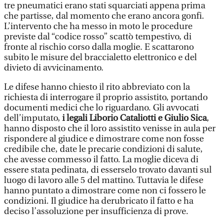
tre pneumatici erano stati squarciati appena prima
che partisse, dal momento che erano ancora gonfi.
L’intervento che ha messo in moto le procedure
previste dal “codice rosso” scattò tempestivo, di
fronte al rischio corso dalla moglie. E scattarono
subito le misure del braccialetto elettronico e del
divieto di avvicinamento.
Le difese hanno chiesto il rito abbreviato con la
richiesta di interrogare il proprio assistito, portando
documenti medici che lo riguardano. Gli avvocati
dell’imputato,
i legali Liborio Cataliotti e Giulio Sica
,
hanno disposto che il loro assistito venisse in aula per
rispondere al giudice e dimostrare come non fosse
credibile che, date le precarie condizioni di salute,
che avesse commesso il fatto. La moglie diceva di
essere stata pedinata, di esserselo trovato davanti sul
luogo di lavoro alle 5 del mattino. Tuttavia le difese
hanno puntato a dimostrare come non ci fossero le
condizioni. Il giudice ha derubricato il fatto e ha
deciso l’assoluzione per insufficienza di prove.