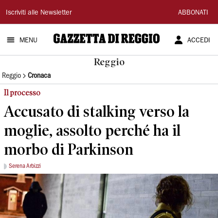
Gazzetta
Iscriviti alle Newsletter
ABBONATI
di
MENU
ACCEDI
Reggio
Reggio
Reggio
Cronaca
Il processo
Accusato di stalking verso la
moglie, assolto perché ha il
morbo di Parkinson
Serena Arbizzi