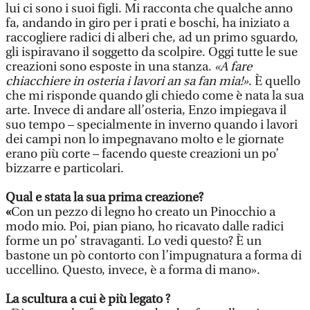
lui ci sono i suoi figli. Mi racconta che qualche anno
fa, andando in giro per i prati e boschi, ha iniziato a
raccogliere radici di alberi che, ad un primo sguardo,
gli ispiravano il soggetto da scolpire. Oggi tutte le sue
creazioni sono esposte in una stanza.
«A fare
chiacchiere in osteria i lavori an sa fan mia!»
. È quello
che mi risponde quando gli chiedo come è nata la sua
arte. Invece di andare all’osteria, Enzo impiegava il
suo tempo – specialmente in inverno quando i lavori
dei campi non lo impegnavano molto e le giornate
erano più corte – facendo queste creazioni un po’
bizzarre e particolari.
Qual e stata la sua prima creazione?
«
Con un pezzo di legno ho creato un Pinocchio a
modo mio. Poi, pian piano, ho ricavato dalle radici
forme un po’ stravaganti. Lo vedi questo? È un
bastone un pò contorto con l’impugnatura a forma di
uccellino. Questo, invece, è a forma di mano».
La scultura a cui è più legato ?