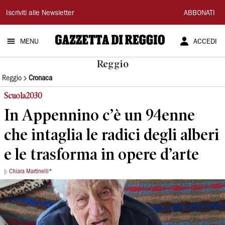
Gazzetta
Iscriviti alle Newsletter
ABBONATI
di
MENU
ACCEDI
Reggio
Reggio
Reggio
Cronaca
Scuola2030
In Appennino c’è un 94enne
che intaglia le radici degli alberi
e le trasforma in opere d’arte
Chiara Martinelli*