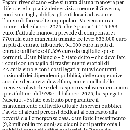
Pagani rivendicano «che si tratta di una manovra per
difendere la qualità dei servizi», mentre il Governo,
con i suoi tagli, obbliga gli enti locali ad assumeri
l’onere di fare scelte impopolari. Ma veniamo ai
numeri del Bilancio 2025, che è pari a 19.115.659
euro. L’attuale manovra prevede di compensare i
770mila euro mancanti tramite tre leve: 636.000 euro
in più di entrate tributarie, 94.000 euro in più di
entrate tariffarie e 40.396 euro da tagli alle spese
correnti. «È un bilancio – è stato detto – che deve fare
i conti con un taglio di trasferimenti erariali di
223mila euro e con i costi legati ai nuovi contratti
nazionali dei dipendenti pubblici, delle cooperative
sociali e dei servizi di welfare, come quello delle
mense scolastiche e del trasporto scolastico, cresciuto
quest’ultimo del 93%». Il bilancio 2025, ha spiegato
Nasciuti, «è stato costruito per garantire il
mantenimento del livello attuale di servizi pubblici,
l’avvio di alcuni percorsi dedicati al contrasto alla
povertà e all'emergenza casa, e un forte investimento
(9,2 milioni in tre anni) su alcuni beni patrimoniali