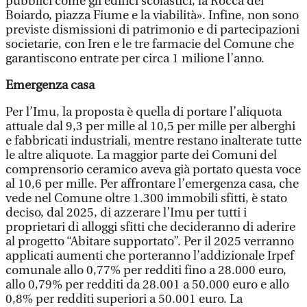
pubblici come gli edifici scolastici, la Rocca dei
Boiardo, piazza Fiume e la viabilità». Infine, non sono
previste dismissioni di patrimonio e di partecipazioni
societarie, con Iren e le tre farmacie del Comune che
garantiscono entrate per circa 1 milione l’anno.
Emergenza casa
Per l’Imu, la proposta è quella di portare l’aliquota
attuale dal 9,3 per mille al 10,5 per mille per alberghi
e fabbricati industriali, mentre restano inalterate tutte
le altre aliquote. La maggior parte dei Comuni del
comprensorio ceramico aveva già portato questa voce
al 10,6 per mille. Per affrontare l’emergenza casa, che
vede nel Comune oltre 1.300 immobili sfitti, è stato
deciso, dal 2025, di azzerare l’Imu per tutti i
proprietari di alloggi sfitti che decideranno di aderire
al progetto “Abitare supportato”. Per il 2025 verranno
applicati aumenti che porteranno l’addizionale Irpef
comunale allo 0,77% per redditi fino a 28.000 euro,
allo 0,79% per redditi da 28.001 a 50.000 euro e allo
0,8% per redditi superiori a 50.001 euro. La