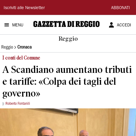
Gazzetta
Iscriviti alle Newsletter
ABBONATI
di
MENU
ACCEDI
Reggio
Reggio
Reggio
Cronaca
I conti del Comune
A Scandiano aumentano tributi
e tariffe: «Colpa dei tagli del
governo»
Roberto Fontanili