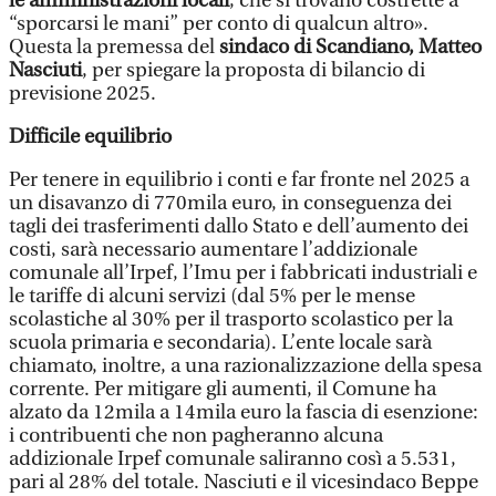
le amministrazioni locali
, che si trovano costrette a
“sporcarsi le mani” per conto di qualcun altro».
Questa la premessa del
sindaco di Scandiano, Matteo
Nasciuti
, per spiegare la proposta di bilancio di
previsione 2025.
Difficile equilibrio
Per tenere in equilibrio i conti e far fronte nel 2025 a
un disavanzo di 770mila euro, in conseguenza dei
tagli dei trasferimenti dallo Stato e dell’aumento dei
costi, sarà necessario aumentare l’addizionale
comunale all’Irpef, l’Imu per i fabbricati industriali e
le tariffe di alcuni servizi (dal 5% per le mense
scolastiche al 30% per il trasporto scolastico per la
scuola primaria e secondaria). L’ente locale sarà
chiamato, inoltre, a una razionalizzazione della spesa
corrente. Per mitigare gli aumenti, il Comune ha
alzato da 12mila a 14mila euro la fascia di esenzione:
i contribuenti che non pagheranno alcuna
addizionale Irpef comunale saliranno così a 5.531,
pari al 28% del totale. Nasciuti e il vicesindaco Beppe