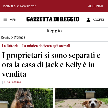
Gazzetta
Iscriviti alle Newsletter
ABBONATI
di
MENU
ACCEDI
Reggio
Reggio
Reggio
Cronaca
La Fattoria – La rubrica dedicata agli animali
I proprietari si sono separati e
ora la casa di Jack e Kelly è in
vendita
Elisa Pederzoli