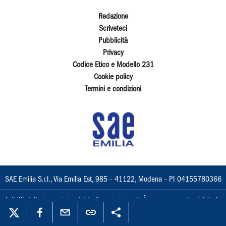
Redazione
Scriveteci
Pubblicità
Privacy
Codice Etico e Modello 231
Cookie policy
Termini e condizioni
SAE Emilia S.r.l., Via Emilia Est, 985 – 41122, Modena – PI 04155780366
I diritti delle immagini e dei testi sono riservati. È espressamente vietata la
loro riproduzione con qualsiasi mezzo e l'adattamento totale o parziale.