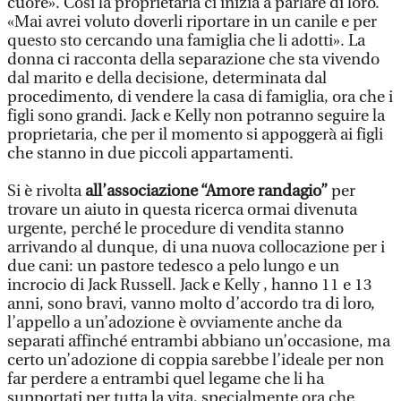
cuore». Così la proprietaria ci inizia a parlare di loro.
«Mai avrei voluto doverli riportare in un canile e per
questo sto cercando una famiglia che li adotti». La
donna ci racconta della separazione che sta vivendo
dal marito e della decisione, determinata dal
procedimento, di vendere la casa di famiglia, ora che i
figli sono grandi. Jack e Kelly non potranno seguire la
proprietaria, che per il momento si appoggerà ai figli
che stanno in due piccoli appartamenti.
Si è rivolta
all’associazione “Amore randagio”
per
trovare un aiuto in questa ricerca ormai divenuta
urgente, perché le procedure di vendita stanno
arrivando al dunque, di una nuova collocazione per i
due cani: un pastore tedesco a pelo lungo e un
incrocio di Jack Russell. Jack e Kelly , hanno 11 e 13
anni, sono bravi, vanno molto d’accordo tra di loro,
l’appello a un’adozione è ovviamente anche da
separati affinché entrambi abbiano un’occasione, ma
certo un’adozione di coppia sarebbe l’ideale per non
far perdere a entrambi quel legame che li ha
supportati per tutta la vita, specialmente ora che