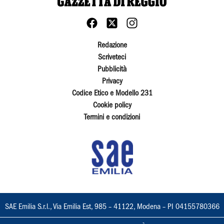
Redazione
Scriveteci
Pubblicità
Privacy
Codice Etico e Modello 231
Cookie policy
Termini e condizioni
SAE Emilia S.r.l., Via Emilia Est, 985 – 41122, Modena – PI 04155780366