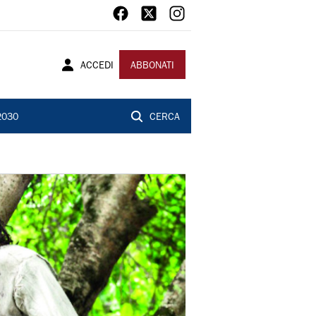
ACCEDI
ABBONATI
2030
CERCA