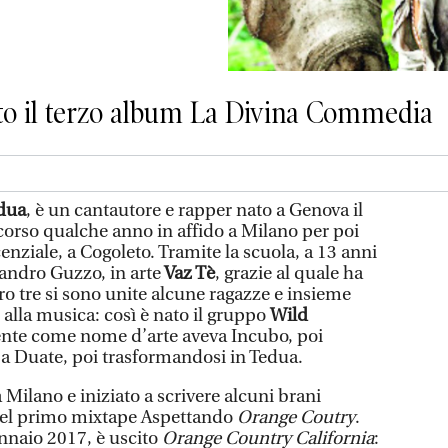
ito il terzo album La Divina Commedia
dua
, è un cantautore e rapper nato a Genova il
corso qualche anno in affido a Milano per poi
cenziale, a Cogoleto. Tramite la scuola, a 13 anni
andro Guzzo, in arte
Vaz Tè
, grazie al quale ha
oro tre si sono unite alcune ragazze e insieme
 alla musica: così è nato il gruppo
Wild
ente come nome d’arte aveva Incubo, poi
a Duate, poi trasformandosi in Tedua.
 Milano e iniziato a scrivere alcuni brani
nel primo mixtape Aspettando
Orange Coutry
.
nnaio 2017, è uscito
Orange Country California
: