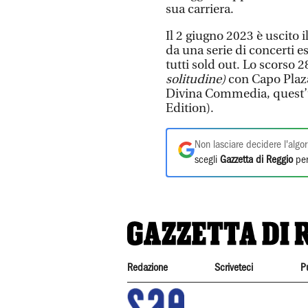
sua carriera.
Il 2 giugno 2023 è uscit
da una serie di concerti es
tutti sold out. Lo scorso
solitudine)
con Capo Plaza
Divina Commedia, quest’u
Edition).
Non lasciare decidere l'algor
scegli
Gazzetta di Reggio
per
Redazione
Scriveteci
P