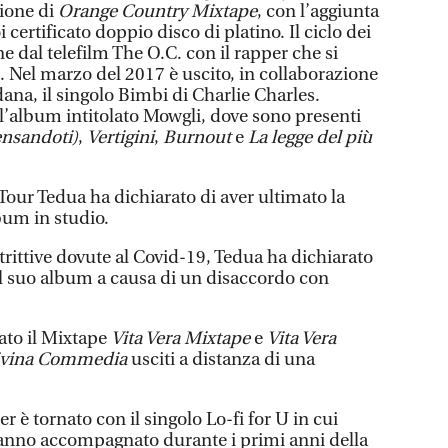
zione di
Orange Country Mixtape
, con l’aggiunta
i certificato doppio disco di platino. Il ciclo dei
 dal telefilm The O.C. con il rapper che si
. Nel marzo del 2017 è uscito, in collaborazione
dana, il singolo Bimbi di Charlie Charles.
l’album intitolato Mowgli, dove sono presenti
nsandoti)
,
Vertigini
,
Burnout
e
La legge del più
Tour Tedua ha dichiarato di aver ultimato la
bum in studio.
trittive dovute al Covid-19, Tedua ha dichiarato
 il suo album a causa di un disaccordo con
ato il Mixtape
Vita Vera Mixtape
e
Vita Vera
Divina Commedia
usciti a distanza di una
r è tornato con il singolo Lo-fi for U in cui
hanno accompagnato durante i primi anni della