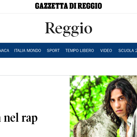
Reggio
NACA
ITALIA MONDO
SPORT
TEMPO LIBERO
VIDEO
SCUOLA 
 nel rap