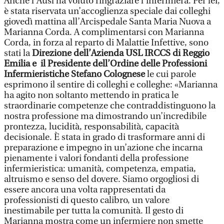
Anche l’Ausl ha voluto ringraziare l’infermiera. Per lei,
è stata riservata un’accoglienza speciale dai colleghi
giovedì mattina all’Arcispedale Santa Maria Nuova a
Marianna Corda. A complimentarsi con Marianna
Corda, in forza al reparto di Malattie Infettive, sono
stati la
Direzione dell’Azienda USL IRCCS di Reggio
Emilia e il Presidente dell’Ordine delle Professioni
Infermieristiche Stefano Colognese
le cui parole
esprimono il sentire di colleghi e colleghe: «Marianna
ha agito non soltanto mettendo in pratica le
straordinarie competenze che contraddistinguono la
nostra professione ma dimostrando un’incredibile
prontezza, lucidità, responsabilità, capacità
decisionale. È stata in grado di trasformare anni di
preparazione e impegno in un’azione che incarna
pienamente i valori fondanti della professione
infermieristica: umanità, competenza, empatia,
altruismo e senso del dovere. Siamo orgogliosi di
essere ancora una volta rappresentati da
professionisti di questo calibro, un valore
inestimabile per tutta la comunità. Il gesto di
Marianna mostra come un infermiere non smette