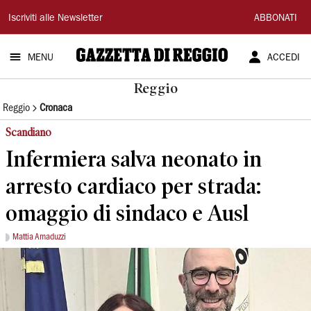
Gazzetta
Iscriviti alle Newsletter
ABBONATI
di
MENU
ACCEDI
Reggio
Reggio
Reggio
Cronaca
Scandiano
Infermiera salva neonato in
arresto cardiaco per strada:
omaggio di sindaco e Ausl
Mattia Amaduzzi