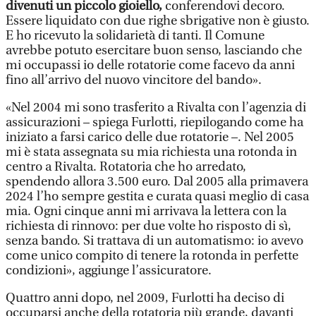
divenuti un piccolo gioiello,
conferendovi decoro.
Essere liquidato con due righe sbrigative non è giusto.
E ho ricevuto la solidarietà di tanti. Il Comune
avrebbe potuto esercitare buon senso, lasciando che
mi occupassi io delle rotatorie come facevo da anni
fino all’arrivo del nuovo vincitore del bando».
«Nel 2004 mi sono trasferito a Rivalta con l’agenzia di
assicurazioni – spiega Furlotti, riepilogando come ha
iniziato a farsi carico delle due rotatorie –. Nel 2005
mi è stata assegnata su mia richiesta una rotonda in
centro a Rivalta. Rotatoria che ho arredato,
spendendo allora 3.500 euro. Dal 2005 alla primavera
2024 l’ho sempre gestita e curata quasi meglio di casa
mia. Ogni cinque anni mi arrivava la lettera con la
richiesta di rinnovo: per due volte ho risposto di sì,
senza bando. Si trattava di un automatismo: io avevo
come unico compito di tenere la rotonda in perfette
condizioni», aggiunge l’assicuratore.
Quattro anni dopo, nel 2009, Furlotti ha deciso di
occuparsi anche della rotatoria più grande, davanti