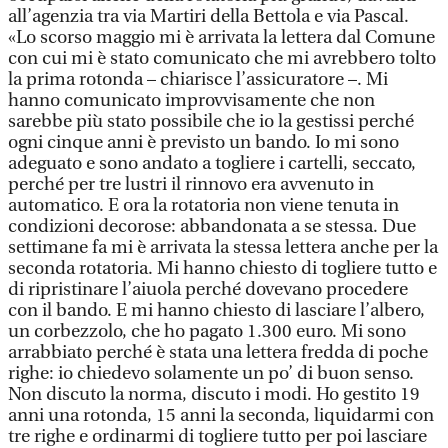
all’agenzia tra via Martiri della Bettola e via Pascal.
«Lo scorso maggio mi è arrivata la lettera dal Comune
con cui mi è stato comunicato che mi avrebbero tolto
la prima rotonda – chiarisce l’assicuratore –. Mi
hanno comunicato improvvisamente che non
sarebbe più stato possibile che io la gestissi perché
ogni cinque anni è previsto un bando. Io mi sono
adeguato e sono andato a togliere i cartelli, seccato,
perché per tre lustri il rinnovo era avvenuto in
automatico. E ora la rotatoria non viene tenuta in
condizioni decorose: abbandonata a se stessa. Due
settimane fa mi è arrivata la stessa lettera anche per la
seconda rotatoria. Mi hanno chiesto di togliere tutto e
di ripristinare l’aiuola perché dovevano procedere
con il bando. E mi hanno chiesto di lasciare l’albero,
un corbezzolo, che ho pagato 1.300 euro. Mi sono
arrabbiato perché è stata una lettera fredda di poche
righe: io chiedevo solamente un po’ di buon senso.
Non discuto la norma, discuto i modi. Ho gestito 19
anni una rotonda, 15 anni la seconda, liquidarmi con
tre righe e ordinarmi di togliere tutto per poi lasciare