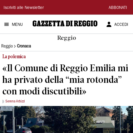
Gazzetta
Iscriviti alle Newsletter
ABBONATI
di
MENU
ACCEDI
Reggio
Reggio
Reggio
Cronaca
La polemica
«Il Comune di Reggio Emilia mi
ha privato della “mia rotonda”
con modi discutibili»
Serena Arbizzi