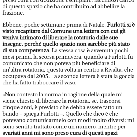
preso cura con dedizione esemplare, facendosi carico
di questo spazio che ha contribuito ad abbellire la
frazione.
Ebbene, poche settimane prima di Natale,
Furlotti si è
visto recapitare dal Comune una lettera con cui gli
veniva intimato di liberare la rotatoria dalle sue
insegne, perché quello spazio non sarebbe più stato
di sua competenza
. La stessa cosa è avvenuta pochi
mesi prima, la scorsa primavera, quando a Furlotti fu
comunicato che non poteva più beneficiare di
un’altra rotatoria, questa volta in centro a Rivalta, che
occupava dal 2005. La seconda lettera è stata la goccia
che ha fatto traboccare il vaso.
«Non contesto la norma in ragione della quale mi
viene chiesto di liberare la rotatoria, se, trascorsi
cinque anni, è previsto che debba essere fatto un
bando – spiega Furlotti –. Quello che dico è che
potevano comunicarmelo con modi molto diversi: mi
sono sentito trattato come un numero, mentre per
svariati anni mi sono preso cura di questi spazi