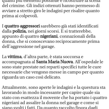
quanti più elementi possibile e ricostruire la scena
del crimine. Gli indizi ottenuti hanno permesso di
avviare a stretto giro le indagini per risalire quanto
prima ai colpevoli.
I
quattro aggressori
sarebbero già stati identificati
dalla
polizia,
nei giorni scorsi. E si tratterebbe,
appunto di quattro
nigeriani
, connazionali della
donna, che si conoscevano reciprocamente prima
dell’aggressione nel garage.
La
vittima
, d’altra parte, è stata soccorsa e
accompagnata al
Santa Maria Nuova
. All’ospedale le
sono state prestate nei reparti specifici tutte le cure
necessarie che vengono messe in campo per quanto
riguarda un caso così delicato.
Attualmente, sono aperte le indagini e la questura sta
lavorando in modo incessante per capire quale sia
stato con esattezza il movente che ha portato i quattro
nigeriani ad assalire la donna nel garage e come si
siano svolti i fatti. Da quanto raccolto finora dagli