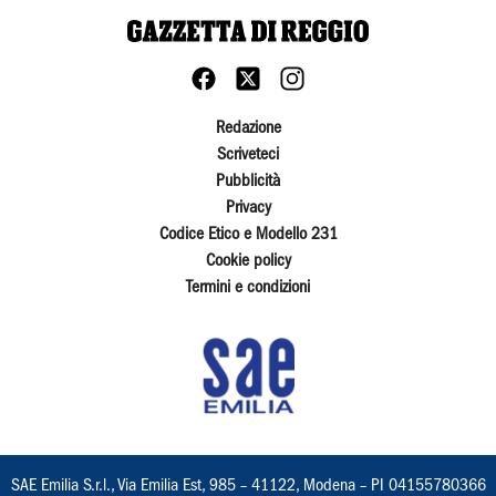
Redazione
Scriveteci
Pubblicità
Privacy
Codice Etico e Modello 231
Cookie policy
Termini e condizioni
SAE Emilia S.r.l., Via Emilia Est, 985 – 41122, Modena – PI 04155780366