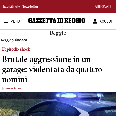
Gazzetta
Iscriviti alle Newsletter
ABBONATI
di
MENU
ACCEDI
Reggio
Reggio
Reggio
Cronaca
L’episodio shock
Brutale aggressione in un
garage: violentata da quattro
uomini
Serena Arbizzi