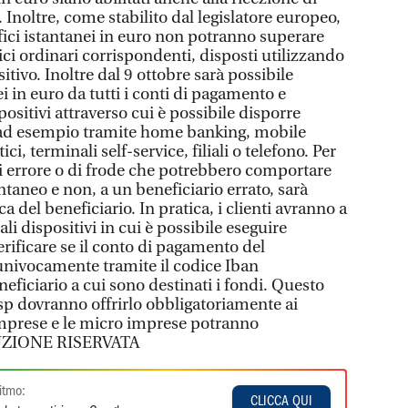
. Inoltre, come stabilito dal legislatore europeo,
fici istantanei in euro non potranno superare
fici ordinari corrispondenti, disposti utilizzando
tivo. Inoltre dal 9 ottobre sarà possibile
i in euro da tutti i conti di pagamento e
positivi attraverso cui è possibile disporre
: ad esempio tramite home banking, mobile
i, terminali self-service, filiali o telefono. Per
di errore o di frode che potrebbero comportare
antaneo e non, a un beneficiario errato, sarà
fica del beneficiario. In pratica, i clienti avranno a
ali dispositivi in cui è possibile eseguire
erificare se il conto di pagamento del
 univocamente tramite il codice Iban
ficiario a cui sono destinati i fondi. Questo
 psp dovranno offrirlo obbligatoriamente ai
mprese e le micro imprese potranno
DUZIONE RISERVATA
itmo:
CLICCA QUI