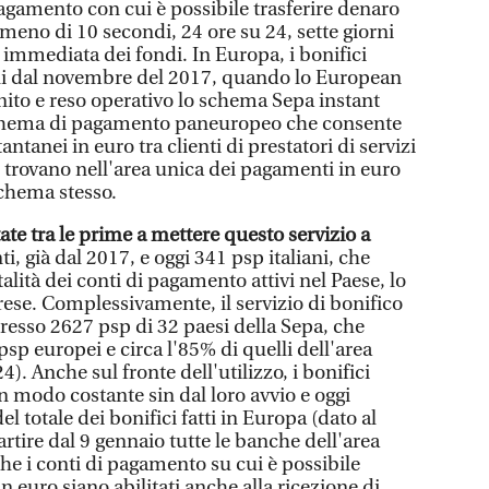
pagamento con cui è possibile trasferire denaro
meno di 10 secondi, 24 ore su 24, sette giorni
à immediata dei fondi. In Europa, i bonifici
ili dal novembre del 2017, quando lo European
ito e reso operativo lo schema Sepa instant
o schema di pagamento paneuropeo che consente
antanei in euro tra clienti di prestatori di servizi
 trovano nell'area unica dei pagamenti in euro
schema stesso.
ate tra le prime a mettere questo servizio a
ti, già dal 2017, e oggi 341 psp italiani, che
alità dei conti di pagamento attivi nel Paese, lo
rese. Complessivamente, il servizio di bonifico
resso 2627 psp di 32 paesi della Sepa, che
sp europei e circa l'85% di quelli dell'area
). Anche sul fronte dell'utilizzo, i bonifici
in modo costante sin dal loro avvio e oggi
 totale dei bonifici fatti in Europa (dato al
artire dal 9 gennaio tutte le banche dell'area
he i conti di pagamento su cui è possibile
in euro siano abilitati anche alla ricezione di