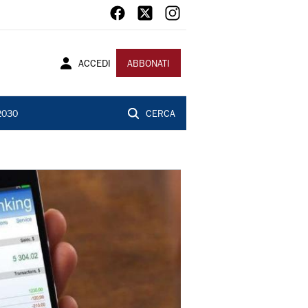
ACCEDI
ABBONATI
2030
CERCA