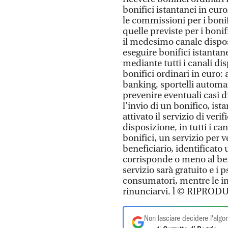
bonifici istantanei in euro
le commissioni per i boni
quelle previste per i boni
il medesimo canale disposi
eseguire bonifici istantane
mediante tutti i canali dis
bonifici ordinari in euro
banking, sportelli automatic
prevenire eventuali casi 
l'invio di un bonifico, ist
attivato il servizio di veri
disposizione, in tutti i can
bonifici, un servizio per v
beneficiario, identificato
corrisponde o meno al bene
servizio sarà gratuito e i
consumatori, mentre le i
rinunciarvi. l © RIPRO
Non lasciare decidere l'algor