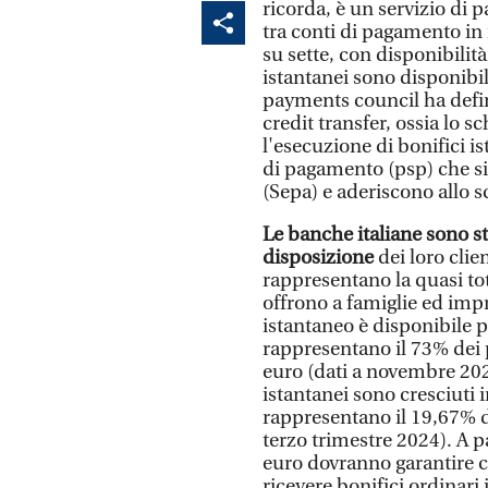
ricorda, è un servizio di 
tra conti di pagamento in 
su sette, con disponibilit
istantanei sono disponib
payments council ha defin
credit transfer, ossia l
l'esecuzione di bonifici ist
di pagamento (psp) che si
(Sepa) e aderiscono allo 
Le banche italiane sono st
disposizione
dei loro clien
rappresentano la quasi tot
offrono a famiglie ed imp
istantaneo è disponibile p
rappresentano il 73% dei p
euro (dati a novembre 2024
istantanei sono cresciuti 
rappresentano il 19,67% del
terzo trimestre 2024). A p
euro dovranno garantire c
ricevere bonifici ordinari 