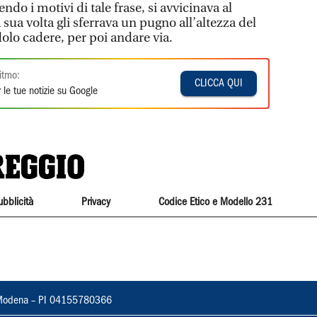
o i motivi di tale frase, si avvicinava al
sua volta gli sferrava un pugno all’altezza del
ndolo cadere, per poi andare via.
itmo:
CLICCA QUI
 le tue notizie su Google
ubblicità
Privacy
Codice Etico e Modello 231
22, Modena – PI 04155780366