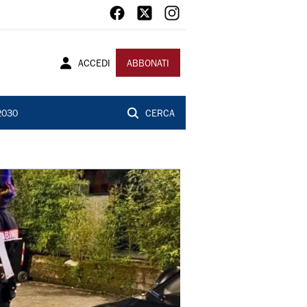
ACCEDI
ABBONATI
2030
CERCA