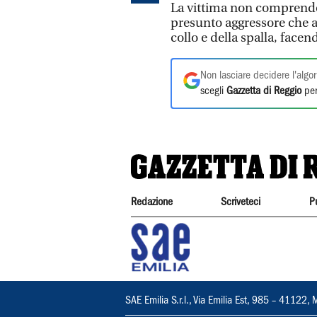
La vittima non comprendend
presunto aggressore che a 
collo e della spalla, face
Non lasciare decidere l'algor
scegli
Gazzetta di Reggio
per
Redazione
Scriveteci
P
SAE Emilia S.r.l., Via Emilia Est, 985 – 411