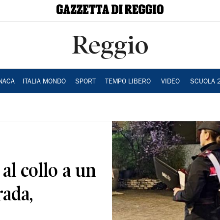
Reggio
NACA
ITALIA MONDO
SPORT
TEMPO LIBERO
VIDEO
SCUOLA 
al collo a un
rada,