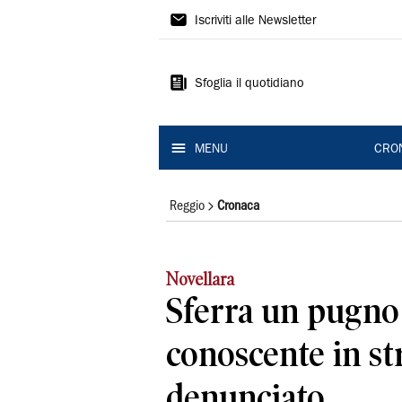
Gazzetta
Iscriviti alle Newsletter
di
Reggio
Sfoglia il quotidiano
MENU
CRO
Reggio
Cronaca
Novellara
Sferra un pugno 
conoscente in st
denunciato