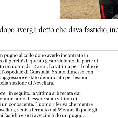
dopo avergli detto che dava fastidio, in
un pugno al collo dopo averlo incontrato in
o il perché di questo gesto violento da parte di
o un uomo di 72 anni. La vittima per il colpo è
ll’ospedale di Guastalla, è stato dimesso con
L’aggressore è stato denunciato per lesioni
ella stazione di Novellara.
; in seguito, la vittima si è recata dai
denunciando di essere stata vittima di
i un conoscente. L’uomo riferiva che mentre
vellara, veniva fermato dal 59enne, il quale gli
i fastidio e se ti avvicini ti do un pugno».