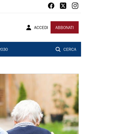
ACCEDI
ABBONATI
2030
CERCA