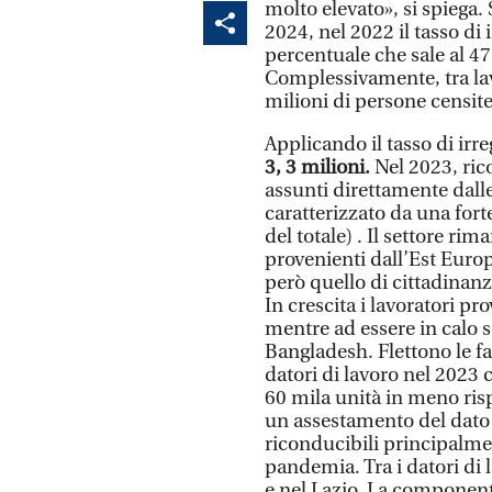
molto elevato», si spiega. 
2024, nel 2022 il tasso di i
percentuale che sale al 47
Complessivamente, tra lavor
milioni di persone censite
Applicando il tasso di irre
3, 3 milioni.
Nel 2023, ric
assunti direttamente dalle
caratterizzato da una for
del totale) . Il settore ri
provenienti dall’Est Euro
però quello di cittadinanza
In crescita i lavoratori pr
mentre ad essere in calo 
Bangladesh. Flettono le fa
datori di lavoro nel 2023
60 mila unità in meno risp
un assestamento del dato 
riconducibili principalme
pandemia. Tra i datori di 
e nel Lazio. La compone