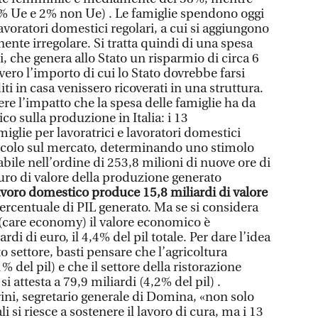
3% Ue e 2% non Ue) . Le famiglie spendono oggi
lavoratori domestici regolari, a cui si aggiungono
ente irregolare. Si tratta quindi di una spesa
, che genera allo Stato un risparmio di circa 6
vvero l’importo di cui lo Stato dovrebbe farsi
iti in casa venissero ricoverati in una struttura.
re l’impatto che la spesa delle famiglie ha da
o sulla produzione in Italia: i 13
amiglie per lavoratrici e lavoratori domestici
ircolo sul mercato, determinando uno stimolo
bile nell’ordine di 253,8 milioni di nuove ore di
euro di valore della produzione generato
avoro domestico produce 15,8 miliardi di valore
ercentuale di PIL generato. Ma se si considera
a (care economy) il valore economico è
rdi di euro, il 4,4% del pil totale. Per dare l’idea
 settore, basti pensare che l’agricoltura
 del pil) e che il settore della ristorazione
 si attesta a 79,9 miliardi (4,2% del pil) .
ni, segretario generale di Domina, «non solo
li si riesce a sostenere il lavoro di cura, ma i 13