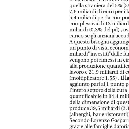
quella straniera del 5% (
7,6 miliardi di euro per i 
5,4 miliardi per la compon
complessiva di 13 miliardi
miliardi (0,3% del pil) , o
carico se gli anziani accud
A questo bisogna aggiunge
un punto di vista economic
miliardi’’investiti’’dalle f
vengono poi rimessi in c
alla produzione quantifica
lavoro e 21,9 miliardi di 
(moltiplicatore 1,55) .
Il l
aggiunto pari al 1 punto p
l’intero settore della cur
quantificabile in 84,4 milia
della dimensione di questo
produce 39,5 miliardi (2,1%
(alberghi, bar e ristoranti)
Secondo Lorenzo Gasparri
grazie alle famiglie datoria