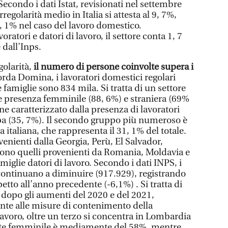
Secondo i dati Istat, revisionati nel settembre
rregolarità medio in Italia si attesta al 9, 7%,
, 1% nel caso del lavoro domestico.
atori e datori di lavoro, il settore conta 1, 7
 dall’Inps.
golarità,
il numero di persone coinvolte supera i
orda Domina, i lavoratori domestici regolari
 famiglie sono 834 mila. Si tratta di un settore
te presenza femminile (88, 6%) e straniera (69%
mane caratterizzato dalla presenza di lavoratori
pa (35, 7%). Il secondo gruppo più numeroso è
 italiana, che rappresenta il 31, 1% del totale.
ovenienti dalla Georgia, Perù, El Salvador,
sono quelli provenienti da Romania, Moldavia e
miglie datori di lavoro. Secondo i dati INPS, i
 continuano a diminuire (917.929), registrando
etto all’anno precedente (-6,1%) . Si tratta di
dopo gli aumenti del 2020 e del 2021,
nte alle misure di contenimento della
lavoro, oltre un terzo si concentra in Lombardia
nte femminile è mediamente del 58%, mentre