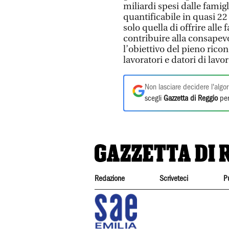
miliardi spesi dalle fami
quantificabile in quasi 2
solo quella di offrire alle
contribuire alla consapev
l’obiettivo del pieno rico
lavoratori e datori di lavor
Non lasciare decidere l'algor
scegli
Gazzetta di Reggio
per
Redazione
Scriveteci
P