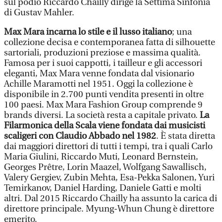
sul podio Riccardo Chailly dirige la Settima Sinfonia
di Gustav Mahler.
Max Mara incarna lo stile e il lusso italiano
; una
collezione decisa e contemporanea fatta di silhouette
sartoriali, produzioni preziose e massima qualità.
Famosa per i suoi cappotti, i tailleur e gli accessori
eleganti, Max Mara venne fondata dal visionario
Achille Maramotti nel 1951. Oggi la collezione è
disponibile in 2.700 punti vendita presenti in oltre
100 paesi. Max Mara Fashion Group comprende 9
brands diversi. La società resta a capitale privato.
La
Filarmonica della Scala viene fondata dai musicisti
scaligeri con Claudio Abbado nel 1982
. È stata diretta
dai maggiori direttori di tutti i tempi, tra i quali Carlo
Maria Giulini, Riccardo Muti, Leonard Bernstein,
Georges Prêtre, Lorin Maazel, Wolfgang Sawallisch,
Valery Gergiev, Zubin Mehta, Esa-Pekka Salonen, Yuri
Temirkanov, Daniel Harding, Daniele Gatti e molti
altri. Dal 2015 Riccardo Chailly ha assunto la carica di
direttore principale. Myung-Whun Chung è direttore
emerito.