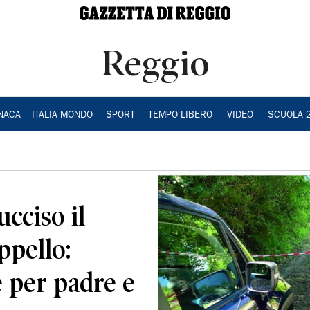
Reggio
NACA
ITALIA MONDO
SPORT
TEMPO LIBERO
VIDEO
SCUOLA 
ucciso il
ppello:
e per padre e