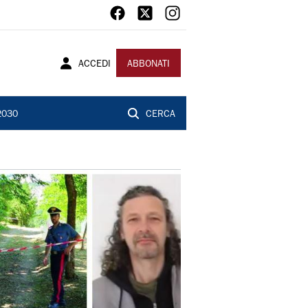
ACCEDI
ABBONATI
2030
CERCA