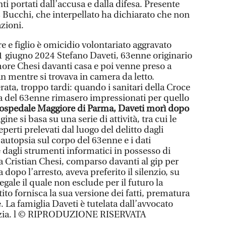
i portati dall’accusa e dalla difesa. Presente
s Bucchi, che interpellato ha dichiarato che non
azioni.
e e figlio è omicidio volontariato aggravato
21 giugno 2024 Stefano Daveti, 63enne originario
more Chesi davanti casa e poi venne preso a
an mentre si trovava in camera da letto.
rata, troppo tardi: quando i sanitari della Croce
a del 63enne rimasero impressionati per quello
’ospedale Maggiore di Parma, Daveti morì dopo
agine si basa su una serie di attività, tra cui le
eperti prelevati dal luogo del delitto dagli
’autopsia sul corpo del 63enne e i dati
 e dagli strumenti informatici in possesso di
ua Cristian Chesi, comparso davanti al gip per
a dopo l’arresto, aveva preferito il silenzio, su
egale il quale non esclude per il futuro la
stito fornisca la sua versione dei fatti, prematura
. La famiglia Daveti è tutelata dall’avvocato
pezia. l © RIPRODUZIONE RISERVATA