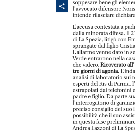
soppesare bene gli element
l’avvocato difensore Nori
intende rilasciare dichiar
L’accusa contestata a padr
dalla minorata difesa. Il 
di La Spezia, litigò con E
sprangate dal figlio Cristi
L’allarme venne dato in se
Verde entrarono nella cas
che videro.
Ricoverato all
tre giorni di agonia
. L’ind
analisi di laboratorio sui r
esperti del Ris di Parma, l
estrapolati dai telefonini
padre e figlio. Da parte s
l’interrogatorio di garanzi
preciso consiglio del suo l
possibilità che il suo assi
in questa fase preliminare
Andrea Lazzoni di La S