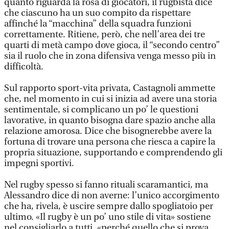
quanto riguarda la rosa di giocatori, il rugbista dice
che ciascuno ha un suo compito da rispettare
affinché la “macchina” della squadra funzioni
correttamente. Ritiene, però, che nell’area dei tre
quarti di metà campo dove gioca, il “secondo centro”
sia il ruolo che in zona difensiva venga messo più in
difficoltà.
Sul rapporto sport-vita privata, Castagnoli ammette
che, nel momento in cui si inizia ad avere una storia
sentimentale, si complicano un po’ le questioni
lavorative, in quanto bisogna dare spazio anche alla
relazione amorosa. Dice che bisognerebbe avere la
fortuna di trovare una persona che riesca a capire la
propria situazione, supportando e comprendendo gli
impegni sportivi.
Nel rugby spesso si fanno rituali scaramantici, ma
Alessandro dice di non averne: l’unico accorgimento
che ha, rivela, è uscire sempre dallo spogliatoio per
ultimo. «Il rugby è un po’ uno stile di vita» sostiene
nel consigliarlo a tutti, «perché quello che si prova