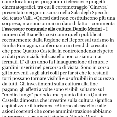
come location per programmi televisivi e progetti
cinematografici, tra cui il cortometraggio “Ginevra”
presentato nei giorni scorsi nella Sala degli Specchi
del teatro Valli. «Questi dati non costituiscono più una
sorpresa, ma sono ormai un dato di fatto – commenta
l’assessore comunale alla cultura Danilo Morini
– I
numeri del Bianello, così come quelli pubblicati
recentemente dalla Regione nel Report sul turismo in
Emilia Romagna, confermano un trend di crescita
che pone Quattro Castella in controtendenza rispetto
ai dati provinciali. Sul castello non ci siamo mai
fermati. E’ di un anno fa l’inaugurazione di mura e
giardini inseriti nel percorso di visita. Sono in corso
gli interventi sugli altri colli per far sì che le restanti
torri possano tornare visibili e usufruibili in sicurezza
da tutti. Gli investimenti sulla cultura alla fine
pagano, gli effetti a volte sono visibili soltanto sul
“medio-lungo” periodo, ma quanto fatto a Quattro
Castella dimostra che investire sulla cultura significa
capitalizzare il turismo». «Attorno al castello e alle
azioni coerenti che come amministrazione abbiamo
intrapreso – aggiunge il sindaco Alberto Olmi – è