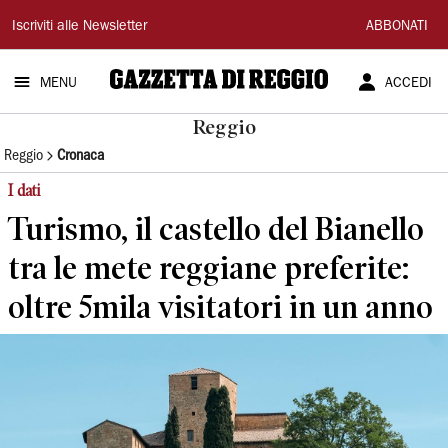
Gazzetta
Iscriviti alle Newsletter
ABBONATI
di
MENU
ACCEDI
Reggio
Reggio
Reggio
Cronaca
I dati
Turismo, il castello del Bianello
tra le mete reggiane preferite:
oltre 5mila visitatori in un anno