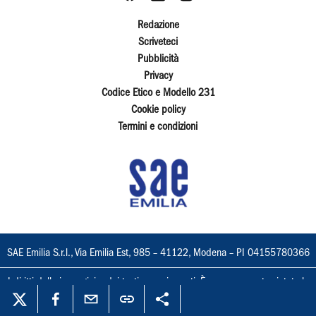
Redazione
Scriveteci
Pubblicità
Privacy
Codice Etico e Modello 231
Cookie policy
Termini e condizioni
SAE Emilia S.r.l., Via Emilia Est, 985 – 41122, Modena – PI 04155780366
I diritti delle immagini e dei testi sono riservati. È espressamente vietata la
loro riproduzione con qualsiasi mezzo e l'adattamento totale o parziale.