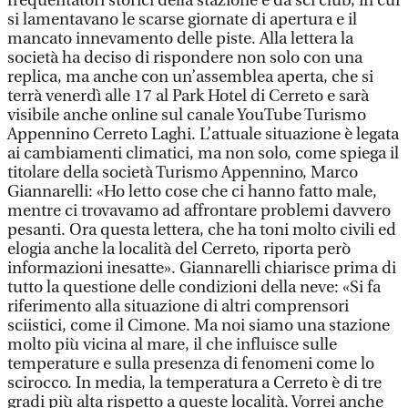
frequentatori storici della stazione e da sci club, in cui
si lamentavano le scarse giornate di apertura e il
mancato innevamento delle piste. Alla lettera la
società ha deciso di rispondere non solo con una
replica, ma anche con un’assemblea aperta, che si
terrà venerdì alle 17 al Park Hotel di Cerreto e sarà
visibile anche online sul canale YouTube Turismo
Appennino Cerreto Laghi. L’attuale situazione è legata
ai cambiamenti climatici, ma non solo, come spiega il
titolare della società Turismo Appennino, Marco
Giannarelli: «Ho letto cose che ci hanno fatto male,
mentre ci trovavamo ad affrontare problemi davvero
pesanti. Ora questa lettera, che ha toni molto civili ed
elogia anche la località del Cerreto, riporta però
informazioni inesatte». Giannarelli chiarisce prima di
tutto la questione delle condizioni della neve: «Si fa
riferimento alla situazione di altri comprensori
sciistici, come il Cimone. Ma noi siamo una stazione
molto più vicina al mare, il che influisce sulle
temperature e sulla presenza di fenomeni come lo
scirocco. In media, la temperatura a Cerreto è di tre
gradi più alta rispetto a queste località. Vorrei anche