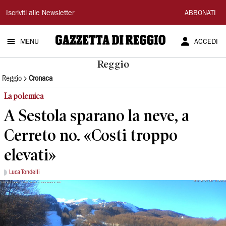
Gazzetta
Iscriviti alle Newsletter
ABBONATI
di
MENU
ACCEDI
Reggio
Reggio
Reggio
Cronaca
La polemica
A Sestola sparano la neve, a
Cerreto no. «Costi troppo
elevati»
Luca Tondelli