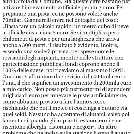
altri 15mila dal Comune. Ma queste cifre bastano per
attivare l’innevamento artificiale per un giorno. Per
preparare una pista, ce ne possono volere anche
70mila». Giannarelli entra nel dettaglio dei costi:
«Basta fare un calcolo rapido: un metro cubo di neve
artificiale costa circa 5 euro. Se si moltiplica per i
chilometri di pista e per una larghezza che arriva
anche a 300 metri, il risultato è evidente. Inoltre,
essendo una società privata, per spese come le
revisioni degli impianti, mentre nelle strutture con
partecipazione pubblica i fondi coprono anche il
100% delle spese, noi riceviamo al massimo il 50%.
Ora dovrei affrontare due revisioni da 400mila euro
l’una, il che significa un investimento di 200mila euro
a mio carico. Non posso più permettermi di spendere
migliaia di euro per innevare le piste artificialmente,
come abbiamo provato a fare l’anno scorso,
rischiando che poi il meteo ci costringa a buttare via
quei soldi. Nessuno ha accettato di aiutarci, salvo poi
lamentarsi quando gli impianti restano fermi e ne
risentono alberghi, ristoranti e negozi». Un altro
problema che ha inciso sulla stagione è stato il guasto