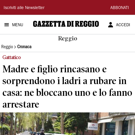
Gazzetta
Iscriviti alle Newsletter
ABBONATI
di
MENU
ACCEDI
Reggio
Reggio
Reggio
Cronaca
Gattatico
Madre e figlio rincasano e
sorprendono i ladri a rubare in
casa: ne bloccano uno e lo fanno
arrestare