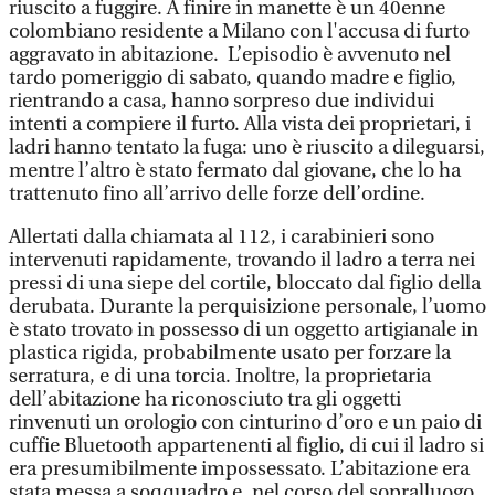
riuscito a fuggire. A finire in manette è un 40enne
colombiano residente a Milano con l'accusa di furto
aggravato in abitazione. L’episodio è avvenuto nel
tardo pomeriggio di sabato, quando madre e figlio,
rientrando a casa, hanno sorpreso due individui
intenti a compiere il furto. Alla vista dei proprietari, i
ladri hanno tentato la fuga: uno è riuscito a dileguarsi,
mentre l’altro è stato fermato dal giovane, che lo ha
trattenuto fino all’arrivo delle forze dell’ordine.
Allertati dalla chiamata al 112, i carabinieri sono
intervenuti rapidamente, trovando il ladro a terra nei
pressi di una siepe del cortile, bloccato dal figlio della
derubata. Durante la perquisizione personale, l’uomo
è stato trovato in possesso di un oggetto artigianale in
plastica rigida, probabilmente usato per forzare la
serratura, e di una torcia. Inoltre, la proprietaria
dell’abitazione ha riconosciuto tra gli oggetti
rinvenuti un orologio con cinturino d’oro e un paio di
cuffie Bluetooth appartenenti al figlio, di cui il ladro si
era presumibilmente impossessato. L’abitazione era
stata messa a soqquadro e, nel corso del sopralluogo,