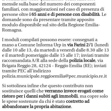
mensile sulla base del numero dei componenti
familiari, con maggiorazioni nel caso di presenza di
persone oltre
i 65 anni e di persone con disabilità
. Le
domande sono da presentare tramite apposito
modulo disponibile sul sito della Regione Emilia-
Romagna.
I moduli compilati possono essere: consegnati a
mano a Comune Informa Urp in
via Farini 2/1
(lunedì
dalle 10 alle 13, da martedì a venerdì dalle 8.30 alle 13
e il martedì pomeriggio dalle 15 alle 17; inviati tramite
raccomandata A/R alla sede della
polizia locale
, via
Brigata Reggio 28, 42124 - Reggio Emilia (RE); inviati
tramite PEC all'indirizzo
polizia.municipale.reggioemilia@pec.municipio.re.it
Si sottolinea infine che questo contributo non
sostituisce quelli che
verranno invece erogati come
ristoro per i danni subiti agli immobili
, ma copre solo
le spese sostenute da chi è stato
costretto ad
abbandonare la propria abitazione
.