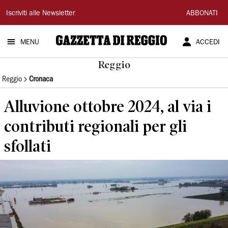
Gazzetta
Iscriviti alle Newsletter
ABBONATI
di
MENU
ACCEDI
Reggio
Reggio
Reggio
Cronaca
Alluvione ottobre 2024, al via i
contributi regionali per gli
sfollati