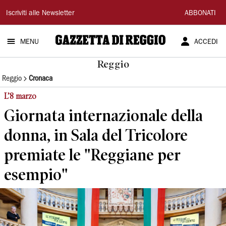
Gazzetta
Iscriviti alle Newsletter
ABBONATI
di
MENU
ACCEDI
Reggio
Reggio
Reggio
Cronaca
L’8 marzo
Giornata internazionale della
donna, in Sala del Tricolore
premiate le "Reggiane per
esempio"