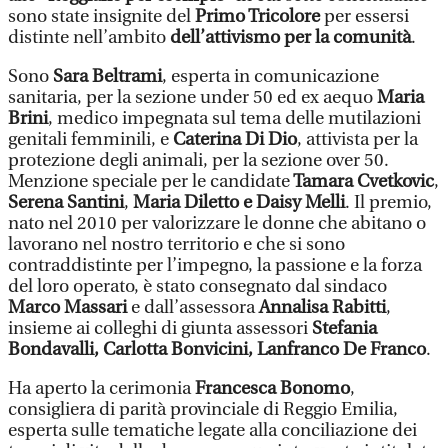
sono state insignite del
Primo Tricolore
per essersi
distinte nell’ambito
dell’attivismo per la comunità
.
Sono
Sara Beltrami
, esperta in comunicazione
sanitaria, per la sezione under 50 ed ex aequo
Maria
Brini
, medico impegnata sul tema delle mutilazioni
genitali femminili, e
Caterina Di Dio
, attivista per la
protezione degli animali, per la sezione over 50.
Menzione speciale per le candidate
Tamara Cvetkovic
,
Serena Santini
,
Maria Diletto e Daisy Melli
. Il premio,
nato nel 2010 per valorizzare le donne che abitano o
lavorano nel nostro territorio e che si sono
contraddistinte per l’impegno, la passione e la forza
del loro operato, è stato consegnato dal sindaco
Marco Massari
e dall’assessora
Annalisa Rabitti
,
insieme ai colleghi di giunta assessori
Stefania
Bondavalli, Carlotta Bonvicini, Lanfranco De Franco
.
Ha aperto la cerimonia
Francesca Bonomo
,
consigliera di parità provinciale di Reggio Emilia,
esperta sulle tematiche legate alla conciliazione dei