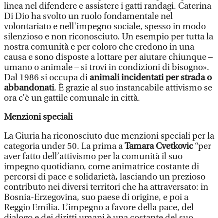
linea nel difendere e assistere i gatti randagi. Caterina
Di Dio ha svolto un ruolo fondamentale nel
volontariato e nell'impegno sociale, spesso in modo
silenzioso e non riconosciuto. Un esempio per tutta la
nostra comunità e per coloro che credono in una
causa e sono disposte a lottare per aiutare chiunque –
umano o animale – si trovi in condizioni di bisogno».
Dal 1986 si occupa di
animali incidentati per strada o
abbandonati
. È grazie al suo instancabile attivismo se
ora c’è un gattile comunale in città.
Menzioni speciali
La Giuria ha riconosciuto due menzioni speciali per la
categoria under 50. La prima a
Tamara Cvetkovic
“per
aver fatto dell’attivismo per la comunità il suo
impegno quotidiano, come animatrice costante di
percorsi di pace e solidarietà, lasciando un prezioso
contributo nei diversi territori che ha attraversato: in
Bosnia-Erzegovina, suo paese di origine, e poi a
Reggio Emilia. L’impegno a favore della pace, del
dialogo e dei diritti umani è una costante del suo