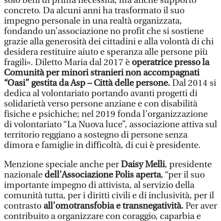
solo beni di prima necessità, ma anche supporto
concreto. Da alcuni anni ha trasformato il suo
impegno personale in una realtà organizzata,
fondando un’associazione no profit che si sostiene
grazie alla generosità dei cittadini e alla volontà di chi
desidera restituire aiuto e speranza alle persone più
fragili». Diletto Maria dal 2017 è
operatrice presso la
Comunità per minori stranieri non accompagnati
“Oasi” gestita da Asp – Città delle persone.
Dal 2014 si
dedica al volontariato portando avanti progetti di
solidarietà verso persone anziane e con disabilità
fisiche e psichiche; nel 2019 fonda l’organizzazione
di volontariato “La Nuova luce”, associazione attiva sul
territorio reggiano a sostegno di persone senza
dimora e famiglie in difficoltà, di cui è presidente.
Menzione speciale anche per
Daisy Melli
, presidente
nazionale
dell’Associazione Polis aperta
, “per il suo
importante impegno di attivista, al servizio della
comunità tutta, per i diritti civili e di inclusività, per il
contrasto
all’omotransfobia e transnegatività.
Per aver
contribuito a organizzare con coraggio, caparbia e