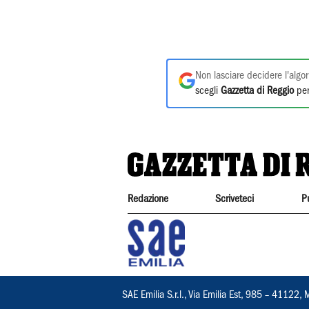
Non lasciare decidere l'algor
scegli
Gazzetta di Reggio
per
Redazione
Scriveteci
P
SAE Emilia S.r.l., Via Emilia Est, 985 – 411