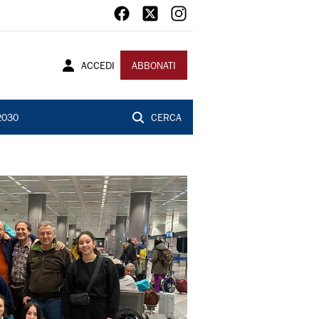
ACCEDI
ABBONATI
2030
CERCA