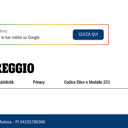
itmo:
CLICCA QUI
 le tue notizie su Google
ubblicità
Privacy
Codice Etico e Modello 231
22, Modena – PI 04155780366