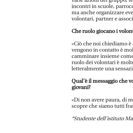
varie azioni del gruppo, te
incontri in scuole, parroc
ma anche organizzare event
volontari, partner e associ
Che ruolo giocano i volont
«Ciò che noi chiediamo è 
vengono in contatto è mol
camminare insieme come vo
ruolo dei volontari è molt
letteralmente una sensazi
Qual’è il messaggio che vo
giovani?
«Di non avere paura, di me
scopre che siamo tutti fra
*Studente
dell’istituto M