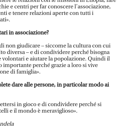
nere le relazioni con le missioni in Etiopia, fare
chie e centri per far conoscere l’associazione,
i e tenere relazioni aperte con tutti i
ati».
ari in associazione?
di non giudicare – siccome la cultura con cui
to diversa – e di condividere perché bisogna
lontari e aiutare la popolazione. Quindi il
o importante perché grazie a loro si vive
one di famiglia».
lete dare alle persone, in particolar modo ai
ttersi in gioco e di condividere perché si
telli e il mondo è meraviglioso».
andela