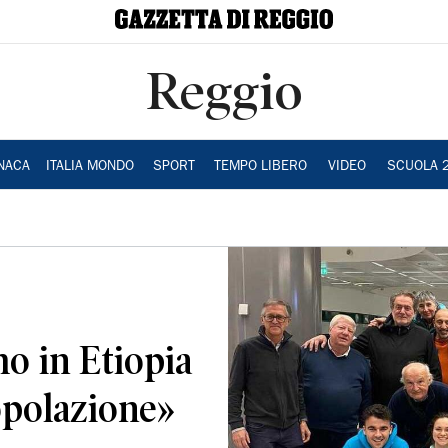
Reggio
NACA
ITALIA MONDO
SPORT
TEMPO LIBERO
VIDEO
SCUOLA 
o in Etiopia
popolazione»