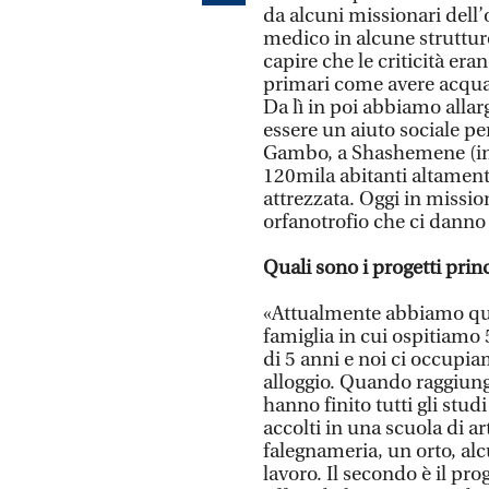
da alcuni missionari dell
medico in alcune struttur
capire che le criticità er
primari come avere acqua 
Da lì in poi abbiamo allarg
essere un aiuto sociale pe
Gambo, a Shashemene (in 
120mila abitanti altament
attrezzata. Oggi in missio
orfanotrofio che ci danno 
Quali sono i progetti prin
«Attualmente abbiamo quat
famiglia in cui ospitiamo 
di 5 anni e noi ci occupiam
alloggio. Quando raggiung
hanno finito tutti gli stud
accolti in una scuola di a
falegnameria, un orto, alc
lavoro. Il secondo è il pr