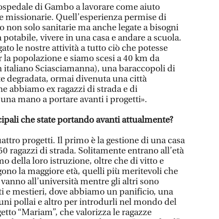
’ospedale di Gambo a lavorare come aiuto
e missionarie. Quell’esperienza permise di
ano non solo sanitarie ma anche legate a bisogni
potabile, vivere in una casa e andare a scuola.
ato le nostre attività a tutto ciò che potesse
r la popolazione e siamo scesi a 40 km da
italiano Sciasciamanna), una baraccopoli di
e degradata, ormai divenuta una città
ne abbiamo ex ragazzi di strada e di
una mano a portare avanti i progetti».
cipali che state portando avanti attualmente?
tro progetti. Il primo è la gestione di una casa
50 ragazzi di strada. Solitamente entrano all’età
o della loro istruzione, oltre che di vitto e
ono la maggiore età, quelli più meritevoli che
i vanno all’università mentre gli altri sono
rti e mestieri, dove abbiamo un panificio, una
uni pollai e altro per introdurli nel mondo del
ogetto “Mariam”, che valorizza le ragazze