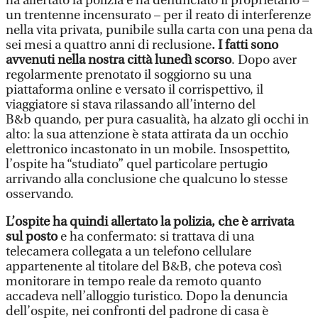
ha allertato la polizia e ha denunciato il proprietario –
un trentenne incensurato – per il reato di interferenze
nella vita privata, punibile sulla carta con una pena da
sei mesi a quattro anni di reclusione
. I fatti sono
avvenuti nella nostra città lunedì scorso
. Dopo aver
regolarmente prenotato il soggiorno su una
piattaforma online e versato il corrispettivo, il
viaggiatore si stava rilassando all’interno del
B&b quando, per pura casualità, ha alzato gli occhi in
alto: la sua attenzione è stata attirata da un occhio
elettronico incastonato in un mobile. Insospettito,
l’ospite ha “studiato” quel particolare pertugio
arrivando alla conclusione che qualcuno lo stesse
osservando.
L’ospite ha quindi allertato la polizia, che è arrivata
sul posto
e ha confermato: si trattava di una
telecamera collegata a un telefono cellulare
appartenente al titolare del B&B, che poteva così
monitorare in tempo reale da remoto quanto
accadeva nell’alloggio turistico. Dopo la denuncia
dell’ospite, nei confronti del padrone di casa è