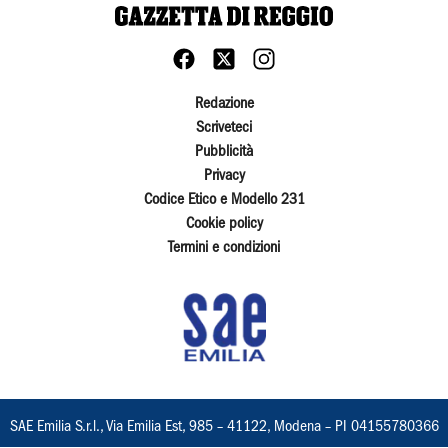
Redazione
Scriveteci
Pubblicità
Privacy
Codice Etico e Modello 231
Cookie policy
Termini e condizioni
SAE Emilia S.r.l., Via Emilia Est, 985 – 41122, Modena – PI 04155780366