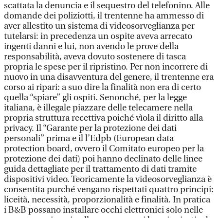
scattata la denuncia e il sequestro del telefonino. Alle
domande dei poliziotti, il trentenne ha ammesso di
aver allestito un sistema di videosorveglianza per
tutelarsi: in precedenza un ospite aveva arrecato
ingenti danni e lui, non avendo le prove della
responsabilità, aveva dovuto sostenere di tasca
propria le spese per il ripristino. Per non incorrere di
nuovo in una disavventura del genere, il trentenne era
corso ai ripari: a suo dire la finalità non era di certo
quella “spiare” gli ospiti. Senonché, per la legge
italiana, è illegale piazzare delle telecamere nella
propria struttura recettiva poiché vìola il diritto alla
privacy. Il “Garante per la protezione dei dati
personali” prima e il l’Edpb (European data
protection board, ovvero il Comitato europeo per la
protezione dei dati) poi hanno declinato delle linee
guida dettagliate per il trattamento di dati tramite
dispositivi video. Teoricamente la videosorveglianza è
consentita purché vengano rispettati quattro principi:
liceità, necessità, proporzionalità e finalità. In pratica
i B&B possano installare occhi elettronici solo nelle