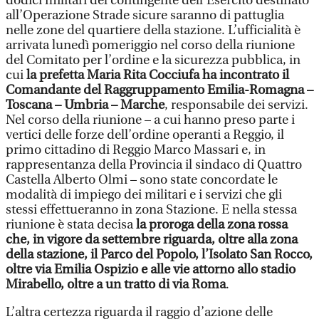
dodici militari del contingente dell’Esercito destinato
all’Operazione Strade sicure saranno di pattuglia
nelle zone del quartiere della stazione. L’ufficialità è
arrivata lunedì pomeriggio nel corso della riunione
del Comitato per l’ordine e la sicurezza pubblica, in
cui
la prefetta Maria Rita Cocciufa ha incontrato il
Comandante del Raggruppamento Emilia-Romagna –
Toscana – Umbria – Marche
, responsabile dei servizi.
Nel corso della riunione – a cui hanno preso parte i
vertici delle forze dell’ordine operanti a Reggio, il
primo cittadino di Reggio Marco Massari e, in
rappresentanza della Provincia il sindaco di Quattro
Castella Alberto Olmi – sono state concordate le
modalità di impiego dei militari e i servizi che gli
stessi effettueranno in zona Stazione. E nella stessa
riunione è stata decisa
la proroga della zona rossa
che, in vigore da settembre riguarda, oltre alla zona
della stazione, il Parco del Popolo, l’Isolato San Rocco,
oltre via Emilia Ospizio e alle vie attorno allo stadio
Mirabello, oltre a un tratto di via Roma
.
L’altra certezza riguarda il raggio d’azione delle