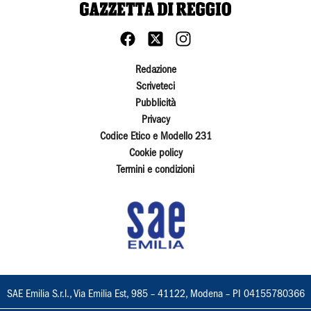
Redazione
Scriveteci
Pubblicità
Privacy
Codice Etico e Modello 231
Cookie policy
Termini e condizioni
SAE Emilia S.r.l., Via Emilia Est, 985 – 41122, Modena – PI 04155780366