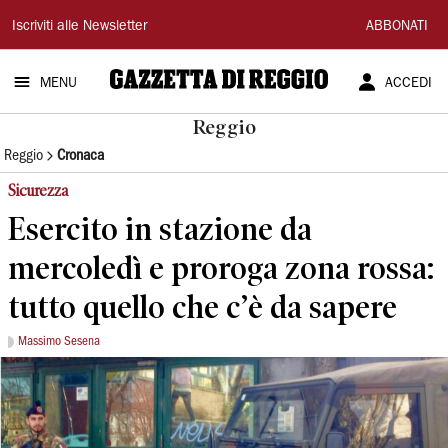
Gazzetta
Iscriviti alle Newsletter
ABBONATI
di
MENU
ACCEDI
Reggio
Reggio
Reggio
Cronaca
Sicurezza
Esercito in stazione da
mercoledì e proroga zona rossa:
tutto quello che c’è da sapere
Massimo Sesena