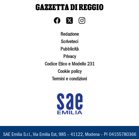
Redazione
Scriveteci
Pubblicità
Privacy
Codice Etico e Modello 231
Cookie policy
Termini e condizioni
SAE Emilia S.r.l., Via Emilia Est, 985 – 41122, Modena – PI 04155780366