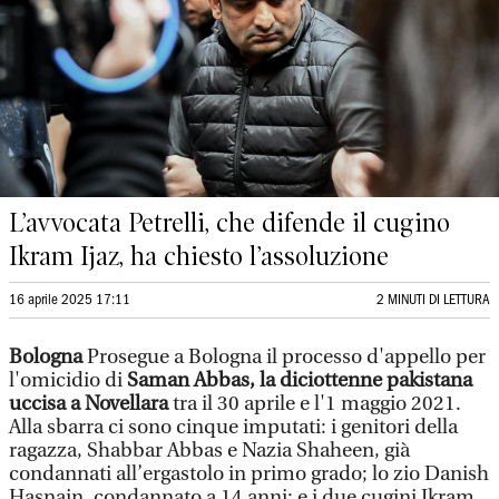
L’avvocata Petrelli, che difende il cugino
Ikram Ijaz, ha chiesto l’assoluzione
16 aprile 2025 17:11
2 MINUTI DI LETTURA
Bologna
Prosegue a Bologna il processo d'appello per
l'omicidio di
Saman Abbas, la diciottenne pakistana
uccisa a Novellara
tra il 30 aprile e l'1 maggio 2021.
Alla sbarra ci sono cinque imputati: i genitori della
ragazza, Shabbar Abbas e Nazia Shaheen, già
condannati all’ergastolo in primo grado; lo zio Danish
Hasnain, condannato a 14 anni; e i due cugini Ikram