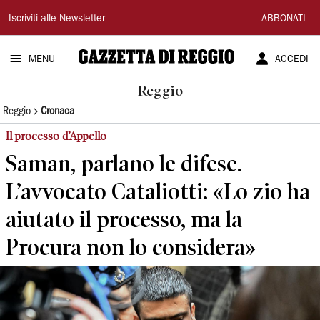
Gazzetta
Iscriviti alle Newsletter
ABBONATI
di
MENU
ACCEDI
Reggio
Reggio
Reggio
Cronaca
Il processo d’Appello
Saman, parlano le difese.
L’avvocato Cataliotti: «Lo zio ha
aiutato il processo, ma la
Procura non lo considera»