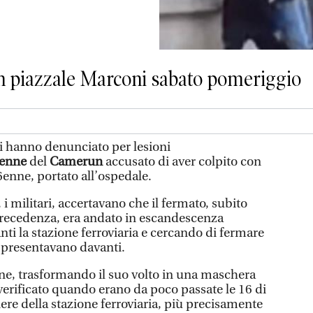
in piazzale Marconi sabato pomeriggio
ri hanno denunciato per lesioni
enne
del
Camerun
accusato di aver colpito con
26enne, portato all’ospedale.
i militari, accertavano che il fermato, subito
precedenza, era andato in escandescenza
nti la stazione ferroviaria e cercando di fermare
si presentavano davanti.
nne, trasformando il suo volto in una maschera
 verificato quando erano da poco passate le 16 di
iere della stazione ferroviaria, più precisamente