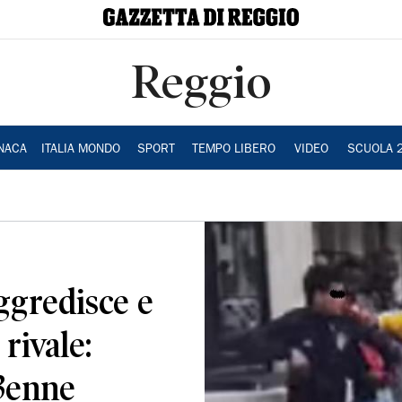
Reggio
NACA
ITALIA MONDO
SPORT
TEMPO LIBERO
VIDEO
SCUOLA 
ggredisce e
 rivale:
3enne