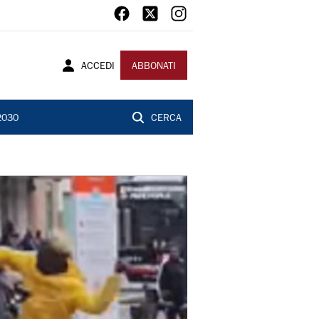
ACCEDI
ABBONATI
2030
CERCA